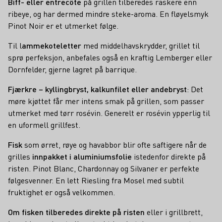
Biff- eller entrecôte
på grillen tilberedes raskere enn
ribeye, og har dermed mindre steke-aroma. En fløyelsmyk
Pinot Noir er et utmerket følge.
Til l
ammekoteletter
med middelhavskrydder, grillet til
sprø perfeksjon, anbefales også en kraftig Lemberger eller
Dornfelder, gjerne lagret på barrique.
Fjærkre – kyllingbryst, kalkunfilet eller andebryst
: Det
møre kjøttet får mer intens smak på grillen, som passer
utmerket med tørr rosévin. Generelt er rosévin ypperlig til
en uformell grillfest.
Fisk
som ørret, røye og havabbor blir ofte saftigere når de
grilles
innpakket i aluminiumsfolie
istedenfor direkte på
risten. Pinot Blanc, Chardonnay og Silvaner er perfekte
følgesvenner. En lett Riesling fra Mosel med subtil
fruktighet er også velkommen.
Om fisken tilberedes direkte på risten
eller i grillbrett,