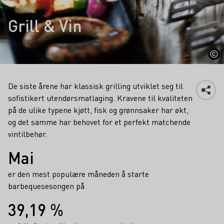
Grill & Vin
De siste årene har klassisk grilling utviklet seg til
sofistikert utendørsmatlaging. Kravene til kvaliteten
på de ulike typene kjøtt, fisk og grønnsaker har økt,
og det samme har behovet for et perfekt matchende
vintilbehør.
Fakta
Mai
er den mest populære måneden å starte
barbequesesongen på
39,19 %