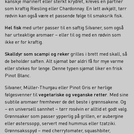
kanskje marinert eller sterkt krydret, kreves en partner
som kraftig Riesling eller Chardonnay. En lett avkjølt, tørr
rødvin kan også være et passende følge til smaksrik fisk.
Hel fisk
med urter passer til en saftig Silvaner, som også
har urteaktige aromaer – eller til og med en rødvin som
ikke er for kraftig.
Skalldyr som scampi og reker
grilles i brett med skall, så
de beholder saften. Alt sjømat bør aldri få for mye varme
eller stekes for lenge. Denne typen sjømat liker en frisk
Pinot Blanc.
Silvaner, Müller-Thurgau eller Pinot Gris er herlige
følgesvenner til
vegetariske og veganske retter
. Med sine
subtile aromaer fremhever de det beste i grønnsakene. Og
– en universell sannhet – tørr rosévin er alltid et godt valg.
Grønnsaker som passer ypperlig på grillen, er aubergine
eller østerssopp, servert med hummus eller tzatziki.
Grønnsaksspyd – med cherrytomater, squashbiter,