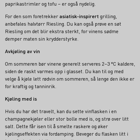
paprikastrimler og tofu – er også nydelig.
For den som foretrekker
asiatisk-inspirert
grilling,
anbefales halvtørr Riesling. Du kan også prøve en søt
Riesling om det blir ekstra sterkt, for vinens sødme
demper maten sin krydderstyrke.
Avkjøling av vin
Om sommeren bør vinene generelt serveres 2–3 °C kaldere,
siden de raskt varmes opp i glasset. Du kan til og med
velge å kjøle lett rødvin om sommeren, så lenge den ikke er
for kraftig og tanninrik.
Kjøling med is
Hvis du har det travelt, kan du sette vinflasken i en
champagnekjøler eller stor bolle med is, og strø over litt
salt. Dette får isen til å smelte raskere og øker
kjølingseffekten via fordamping. Beveger du flasken litt i