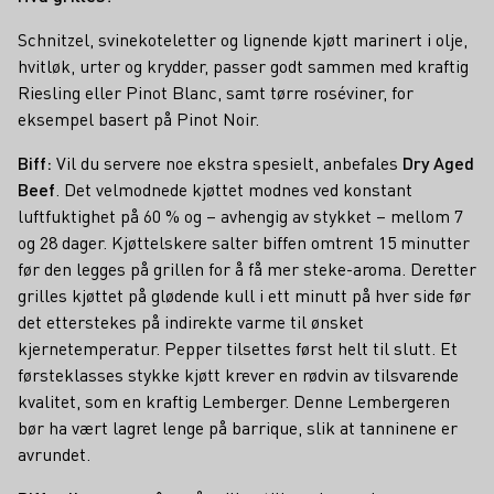
Schnitzel, svinekoteletter og lignende kjøtt marinert i olje,
hvitløk, urter og krydder, passer godt sammen med kraftig
Riesling eller Pinot Blanc, samt tørre roséviner, for
eksempel basert på Pinot Noir.
Biff:
Vil du servere noe ekstra spesielt, anbefales
Dry Aged
Beef
. Det velmodnede kjøttet modnes ved konstant
luftfuktighet på 60 % og – avhengig av stykket – mellom 7
og 28 dager. Kjøttelskere salter biffen omtrent 15 minutter
før den legges på grillen for å få mer steke-aroma. Deretter
grilles kjøttet på glødende kull i ett minutt på hver side før
det etterstekes på indirekte varme til ønsket
kjernetemperatur. Pepper tilsettes først helt til slutt. Et
førsteklasses stykke kjøtt krever en rødvin av tilsvarende
kvalitet, som en kraftig Lemberger. Denne Lembergeren
bør ha vært lagret lenge på barrique, slik at tanninene er
avrundet.