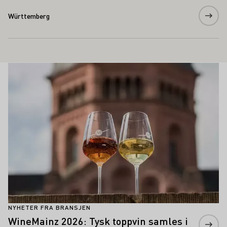
Württemberg
Siste nytt
Lær mer om dette
NYHETER FRA BRANSJEN
WineMainz 2026: Tysk toppvin samles i