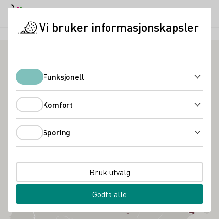
Dagmodus
Darkmode
Lukk
Åpne
Vi bruker informasjonskapsler
Tysklands 13 vinregioner
Funksjonell
Funksjonell
Komfort
Komfort
Sporing
Sporing
Bruk utvalg
Godta alle