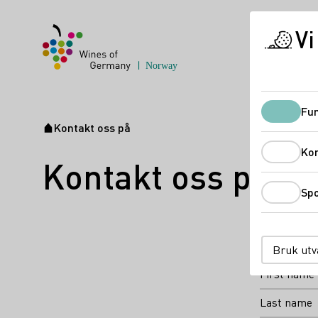
Vi
Fun
Kontakt oss på
Startside
Ko
Kontakt oss på
Spo
The fields 
Salutation
Bruk utv
First name
Last name