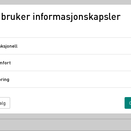
 bruker informasjonskapsler
Tysk vin
Regioner
ksjonell
Funksjonell
mfort
Komfort
ring
Sporing
marked with * are required.
alg