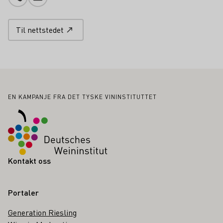
Telefonnummer
Legg til e-post
Til nettstedet
Bunntekst
EN KAMPANJE FRA DET TYSKE VININSTITUTTET
Kontakt oss
Portaler
Generation Riesling