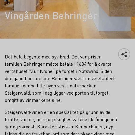
Vingården Behringer
Det hele begynte med syv brød. Det var prisen
familien Behringer måtte betale i 1634 for å overta
vertshuset "Zur Krone" på torget i Abtswind. Siden
den gang har familien Behringer vært en veletablert
familie i denne lille byen vest i naturparken
Steigerwald, som i dag ligger ved porten til torget,
omgitt av vinmarkene sine.
Steigerwald-vinen er en spesialitet på grunn av de
bratte, varme, tørre og skogbeskyttede skråningene i
sør og sørvest. Karakteristisk er Keuperbüden, dyp,
leirholdig og fruktbar jord som det vokser viner med