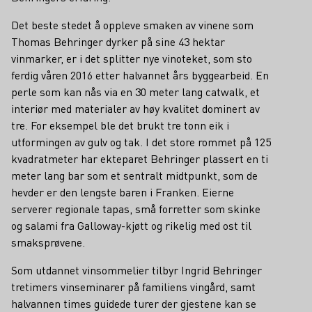
Det beste stedet å oppleve smaken av vinene som
Thomas Behringer dyrker på sine 43 hektar
vinmarker, er i det splitter nye vinoteket, som sto
ferdig våren 2016 etter halvannet års byggearbeid. En
perle som kan nås via en 30 meter lang catwalk, et
interiør med materialer av høy kvalitet dominert av
tre. For eksempel ble det brukt tre tonn eik i
utformingen av gulv og tak. I det store rommet på 125
kvadratmeter har ekteparet Behringer plassert en ti
meter lang bar som et sentralt midtpunkt, som de
hevder er den lengste baren i Franken. Eierne
serverer regionale tapas, små forretter som skinke
og salami fra Galloway-kjøtt og rikelig med ost til
smaksprøvene.
Som utdannet vinsommelier tilbyr Ingrid Behringer
tretimers vinseminarer på familiens vingård, samt
halvannen times guidede turer der gjestene kan se