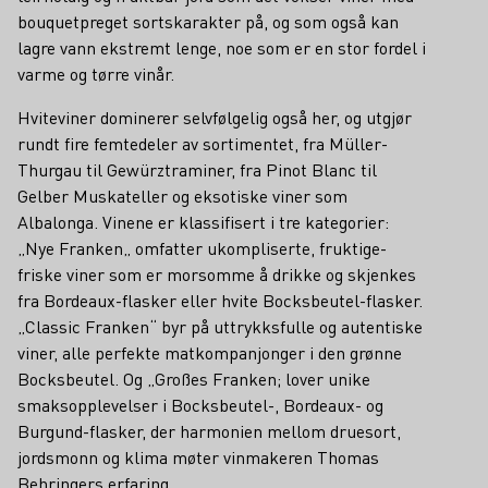
bouquetpreget sortskarakter på, og som også kan
lagre vann ekstremt lenge, noe som er en stor fordel i
varme og tørre vinår.
Hviteviner dominerer selvfølgelig også her, og utgjør
rundt fire femtedeler av sortimentet, fra Müller-
Thurgau til Gewürztraminer, fra Pinot Blanc til
Gelber Muskateller og eksotiske viner som
Albalonga. Vinene er klassifisert i tre kategorier:
„Nye Franken„ omfatter ukompliserte, fruktige-
friske viner som er morsomme å drikke og skjenkes
fra Bordeaux-flasker eller hvite Bocksbeutel-flasker.
„Classic Franken“ byr på uttrykksfulle og autentiske
viner, alle perfekte matkompanjonger i den grønne
Bocksbeutel. Og „Großes Franken; lover unike
smaksopplevelser i Bocksbeutel-, Bordeaux- og
Burgund-flasker, der harmonien mellom druesort,
jordsmonn og klima møter vinmakeren Thomas
Behringers erfaring.