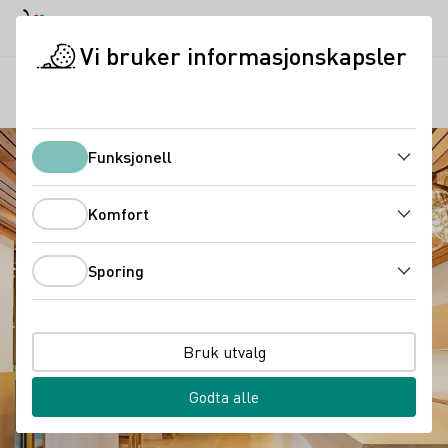
Dagmodus
Darkmode
Lukk
Åpne
Vi bruker informasjonskapsler
Regioner
Vingården Behringer
Startside
Funksjonell
Funksjonell
Komfort
Komfort
Sporing
Sporing
Bruk utvalg
Godta alle