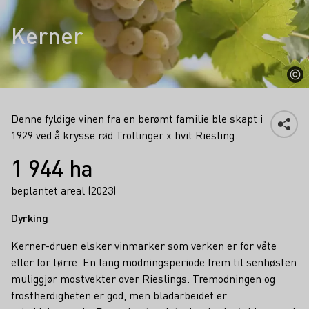
Kerner
Denne fyldige vinen fra en berømt familie ble skapt i
1929 ved å krysse rød Trollinger x hvit Riesling.
Fakta
1 944 ha
beplantet areal (2023)
Dyrking
Kerner-druen elsker vinmarker som verken er for våte
eller for tørre. En lang modningsperiode frem til senhøsten
muliggjør mostvekter over Rieslings. Tremodningen og
frostherdigheten er god, men bladarbeidet er