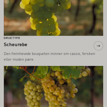
DRUETYPE
Scheurebe
Den fremhevede bouqueten minner om cassis, fersken
eller moden pære.
Lær mer om dette