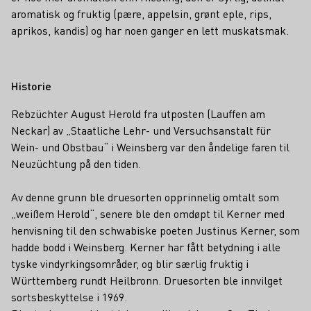
aromatisk og fruktig (pære, appelsin, grønt eple, rips,
aprikos, kandis) og har noen ganger en lett muskatsmak.
Historie
Rebzüchter August Herold fra utposten (Lauffen am
Neckar) av „Staatliche Lehr- und Versuchsanstalt für
Wein- und Obstbau“ i Weinsberg var den åndelige faren til
Neuzüchtung på den tiden.
Av denne grunn ble druesorten opprinnelig omtalt som
„weißem Herold“, senere ble den omdøpt til Kerner med
henvisning til den schwabiske poeten Justinus Kerner, som
hadde bodd i Weinsberg. Kerner har fått betydning i alle
tyske vindyrkingsområder, og blir særlig fruktig i
Württemberg rundt Heilbronn. Druesorten ble innvilget
sortsbeskyttelse i 1969.