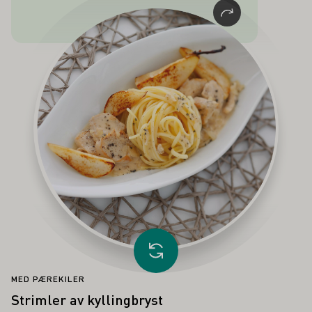
dikteren og overlegen Justinus Kerner
(1786-1862).
Last inn annen oppskrift
MED PÆREKILER
Strimler av kyllingbryst