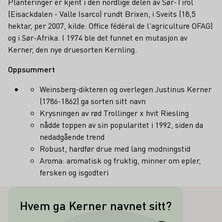
Planteringer er kjent i den nordlige delen av Sør-Tirol
(Eisackdalen - Valle Isarco) rundt Brixen, i Sveits (18,5
hektar, per 2007, kilde: Office fédéral de l'agriculture OFAG)
og i Sør-Afrika. I 1974 ble det funnet en mutasjon av
Kerner, den nye druesorten Kernling.
Oppsummert
Weinsberg-dikteren og overlegen Justinus Kerner
(1786-1862) ga sorten sitt navn
Krysningen av rød Trollinger x hvit Riesling
nådde toppen av sin popularitet i 1992, siden da
nedadgående trend
Robust, hardfør drue med lang modningstid
Aroma: aromatisk og fruktig, minner om epler,
fersken og isgodteri
Hvem ga Kerner navnet sitt?
Den ble oppkalt etter Weinsberg-