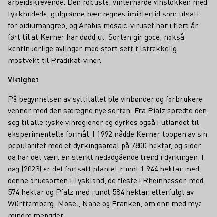
arbeidskrevende. Den robuste, vinterharde vinstokken med
tykkhudede, gulgrønne bær regnes imidlertid som utsatt
for oidiumangrep, og Arabis mosaic-viruset har i flere år
ført til at Kerner har dødd ut. Sorten gir gode, nokså
kontinuerlige avlinger med stort sett tilstrekkelig
mostvekt til Prädikat-viner.
Viktighet
På begynnelsen av syttitallet ble vinbønder og forbrukere
venner med den særegne nye sorten. Fra Pfalz spredte den
seg til alle tyske vinregioner og dyrkes også i utlandet til
eksperimentelle formål. I 1992 nådde Kerner toppen av sin
popularitet med et dyrkingsareal på 7800 hektar, og siden
da har det vært en sterkt nedadgående trend i dyrkingen. I
dag (2023) er det fortsatt plantet rundt 1 944 hektar med
denne druesorten i Tyskland, de fleste i Rheinhessen med
574 hektar og Pfalz med rundt 584 hektar, etterfulgt av
Württemberg, Mosel, Nahe og Franken, om enn med mye
mindre mengder.