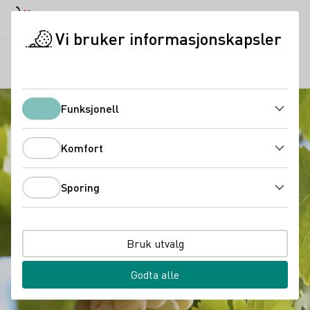
Dagmodus
Darkmode
Lukk
Åpne
Vi bruker informasjonskapsler
Tysk vin
Druesorter
Kerner
Startside
Funksjonell
Funksjonell
Komfort
Komfort
Sporing
Sporing
Bruk utvalg
Godta alle