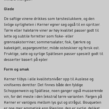
Glede
De saftige vinene drikkes som tørsteslukkere, og den
livlige syrligheten i Kerner egner seg også til en spritzer.
Tørre eller halvtørre viner av høy kvalitet passer godt til
lette og subtile forretter som fiske- eller
grønnsaksterriner, sommersalater, fisk, fjærkre og
kalvekjøtt, aspargesretter, milde osteskiver og fersk ost.
Fruktige, søte og syrlige Spätlesen passer spesielt godt til
desserter basert på epler.
Form og smak
Kerner tilbys i alle kvalitetsnivåer opp til Auslese og
vinifiseres deretter. Det finnes både den fyldige
Schoppenwein og Spätlese, noen ganger også musserende
vin, for det meste i den (ekstra) tørre varianten. Fargen på
Kerner er vanligvis mellom lys gul og strågul. Bouqueten
er noe mer aromatisk enn Riesling; den er syrlig, delikat