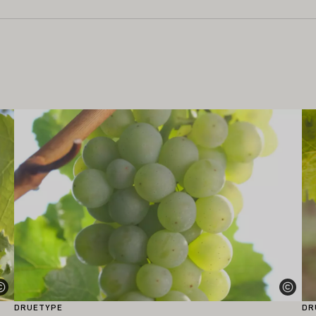
Lær mer om dette
Læ
DRUETYPE
DR