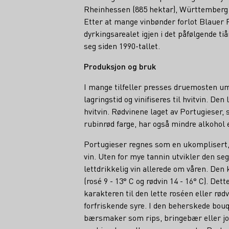
Rheinhessen (885 hektar), Württemberg (
Etter at mange vinbønder forlot Blauer P
dyrkingsarealet igjen i det påfølgende tiå
seg siden 1990-tallet.
Produksjon og bruk
I mange tilfeller presses druemosten umi
lagringstid og vinifiseres til hvitvin. Den
hvitvin. Rødvinene laget av Portugieser, 
rubinrød farge, har også mindre alkohol 
Portugieser regnes som en ukomplisert, b
vin. Uten for mye tannin utvikler den se
lettdrikkelig vin allerede om våren. Den k
(rosé 9 - 13° C og rødvin 14 - 16° C). Det
karakteren til den lette roséen eller rød
forfriskende syre. I den beherskede bouq
bærsmaker som rips, bringebær eller jo