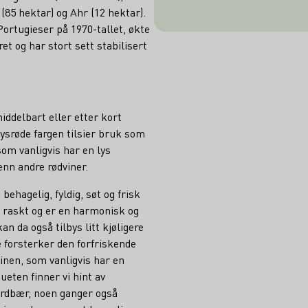
85 hektar) og Ahr (12 hektar).
ortugieser på 1970-tallet, økte
ret og har stort sett stabilisert
ddelbart eller etter kort
 lysrøde fargen tilsier bruk som
som vanligvis har en lys
enn andre rødviner.
ehagelig, fyldig, søt og frisk
g raskt og er en harmonisk og
an da også tilbys litt kjøligere
te forsterker den forfriskende
vinen, som vanligvis har en
ueten finner vi hint av
rdbær, noen ganger også