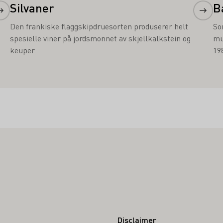
Silvaner
B
Den frankiske flaggskipdruesorten produserer helt
So
spesielle viner på jordsmonnet av skjellkalkstein og
mu
keuper.
198
Disclaimer