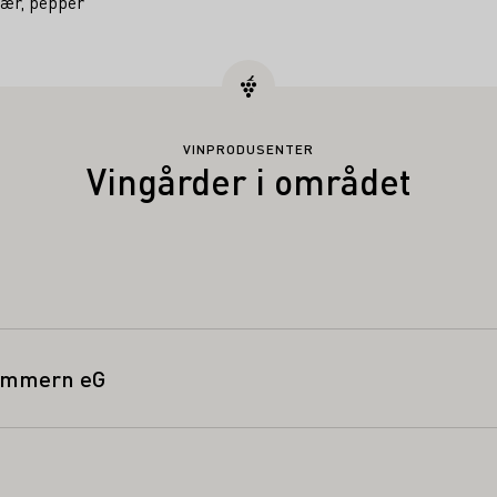
bær, pepper
VINPRODUSENTER
Vingårder i området
d
zimmern eG