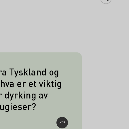
fra Tyskland og
g land for dyrking av
hva er et viktig
r Ungarn. Her er det
r dyrking av
re områder beplantet
ugieser?
en enn i Østerrike.