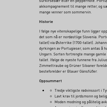
surkirsebær eller en peppernote. Portug
akkompagnement til mange retter, og sæ
mange venner som sommervin.
Historie
I følge nye vitenskapelige funn ligger op
det som nå er nordøstlige Slovenia. Port
tallet) via Østerrike (1700-tallet). Joha
dyrkingen av Portugieser, som antas å ha
Ungarn. Sorten fortrengte mange gamle 
tallet. Ifølge de nyeste funnene fra Juli
Zimmettraube og Grüner Silvaner foreldr
besteforelder er Blauer Gänsfüßer.
Oppsummert
Tredje viktigste rødvinssort i T
Lavt krav til jordsmonn og beli
Moden modning og pålitelig av