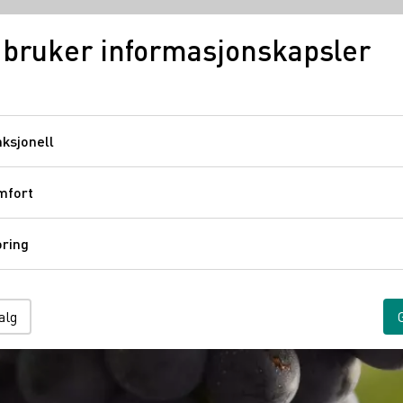
 bruker informasjonskapsler
Tysk vin
Regioner
ksjonell
Funksjonell
mfort
Komfort
ring
Sporing
alg