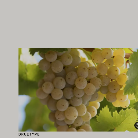
AN OGSÅ INTERESSERE DEG
Lær mer om dette
DRUETYPE