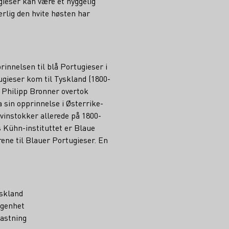
ieser kan være et hyggelig
rlig den hvite høsten har
prinnelsen til blå Portugieser i
ugieser kom til Tyskland (1800-
nn Philipp Bronner overtok
 sin opprinnelse i Østerrike-
vinstokker allerede på 1800-
us Kühn-instituttet er Blaue
ene til Blauer Portugieser. En
yskland
ggenhet
kastning