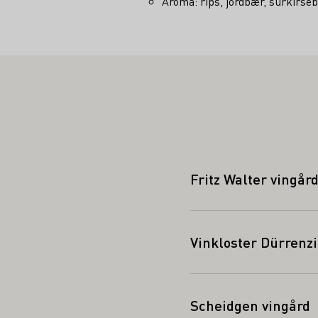
Aroma: rips, jordbær, surkirse
Fritz Walter vingår
Vinkloster Dürren
Scheidgen vingård