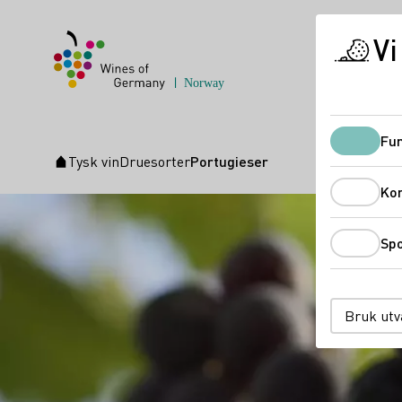
Vi
Fun
Tysk vin
Druesorter
Portugieser
Startside
Ko
Spo
Bruk utv