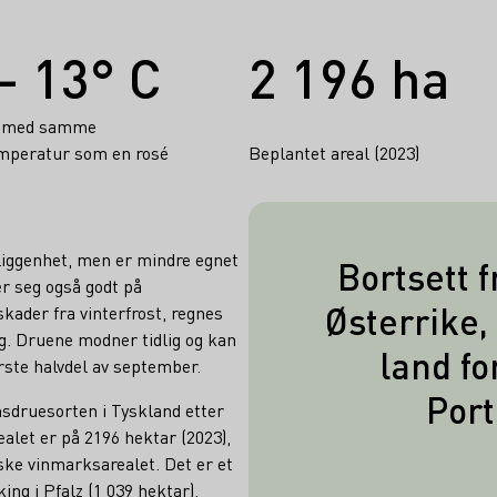
- 13° C
2 196 ha
s med samme
mperatur som en rosé
Beplantet areal (2023)
eliggenhet, men er mindre egnet
Bortsett 
er seg også godt på
Et tredje vikti
Østerrike, 
skader fra vinterfrost, regnes
Portugieser e
ig. Druene modner tidlig og kan
land fo
rste halvdel av september.
bare litt fær
Port
med druesort
insdruesorten i Tyskland etter
ealet er på 2196 hektar (2023),
ske vinmarksarealet. Det er et
ing i Pfalz (1 039 hektar),