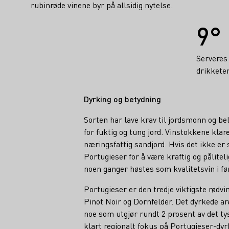
rubinrøde vinene byr på allsidig nytelse.
Fakta
9° 
Servere
drikkete
Dyrking og betydning
Sorten har lave krav til jordsmonn og b
for fuktig og tung jord. Vinstokkene klar
næringsfattig sandjord. Hvis det ikke er 
Portugieser for å være kraftig og pålitel
noen ganger høstes som kvalitetsvin i fø
Portugieser er den tredje viktigste rødv
Pinot Noir og Dornfelder. Det dyrkede ar
noe som utgjør rundt 2 prosent av det ty
klart regionalt fokus på Portugieser-dyrk