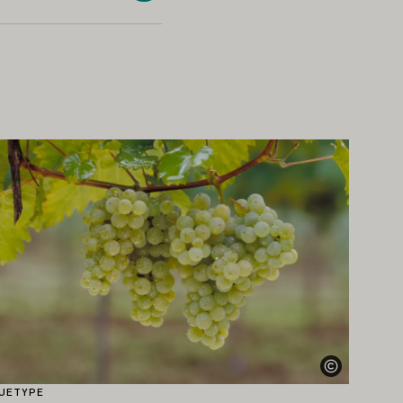
r mer om dette
UETYPE