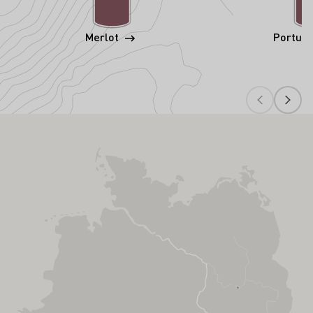
Merlot
Portug