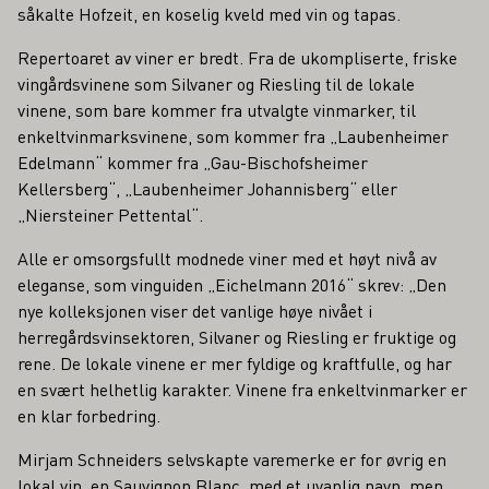
såkalte Hofzeit, en koselig kveld med vin og tapas.
Repertoaret av viner er bredt. Fra de ukompliserte, friske
vingårdsvinene som Silvaner og Riesling til de lokale
vinene, som bare kommer fra utvalgte vinmarker, til
enkeltvinmarksvinene, som kommer fra „Laubenheimer
Edelmann“ kommer fra „Gau-Bischofsheimer
Kellersberg“, „Laubenheimer Johannisberg“ eller
„Niersteiner Pettental“.
Alle er omsorgsfullt modnede viner med et høyt nivå av
eleganse, som vinguiden „Eichelmann 2016“ skrev: „Den
nye kolleksjonen viser det vanlige høye nivået i
herregårdsvinsektoren, Silvaner og Riesling er fruktige og
rene. De lokale vinene er mer fyldige og kraftfulle, og har
en svært helhetlig karakter. Vinene fra enkeltvinmarker er
en klar forbedring.
Mirjam Schneiders selvskapte varemerke er for øvrig en
lokal vin, en Sauvignon Blanc, med et uvanlig navn, men