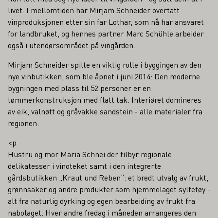
livet. I mellomtiden har Mirjam Schneider overtatt
vinproduksjonen etter sin far Lothar, som nå har ansvaret
for landbruket, og hennes partner Marc Schühle arbeider
også i utendørsområdet på vingården.
Mirjam Schneider spilte en viktig rolle i byggingen av den
nye vinbutikken, som ble åpnet i juni 2014: Den moderne
bygningen med plass til 52 personer er en
tømmerkonstruksjon med flatt tak. Interiøret domineres
av eik, valnøtt og gråvakke sandstein - alle materialer fra
regionen.
<p
Hustru og mor Maria Schnei der tilbyr regionale
delikatesser i vinoteket samt i den integrerte
gårdsbutikken „Kraut und Reben“: et bredt utvalg av frukt,
grønnsaker og andre produkter som hjemmelaget syltetøy -
alt fra naturlig dyrking og egen bearbeiding av frukt fra
nabolaget. Hver andre fredag i måneden arrangeres den