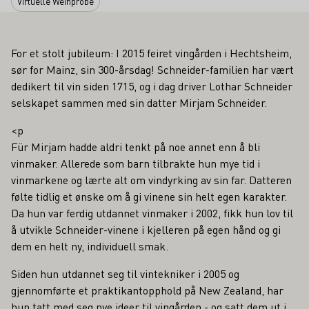
Virtuelle Weinprobe
For et stolt jubileum: I 2015 feiret vingården i Hechtsheim,
sør for Mainz, sin 300-årsdag! Schneider-familien har vært
dedikert til vin siden 1715, og i dag driver Lothar Schneider
selskapet sammen med sin datter Mirjam Schneider.
<p
Für Mirjam hadde aldri tenkt på noe annet enn å bli
vinmaker. Allerede som barn tilbrakte hun mye tid i
vinmarkene og lærte alt om vindyrking av sin far. Datteren
følte tidlig et ønske om å gi vinene sin helt egen karakter.
Da hun var ferdig utdannet vinmaker i 2002, fikk hun lov til
å utvikle Schneider-vinene i kjelleren på egen hånd og gi
dem en helt ny, individuell smak.
Siden hun utdannet seg til vintekniker i 2005 og
gjennomførte et praktikantopphold på New Zealand, har
hun tatt med seg nye ideer til vingården - og satt dem ut i