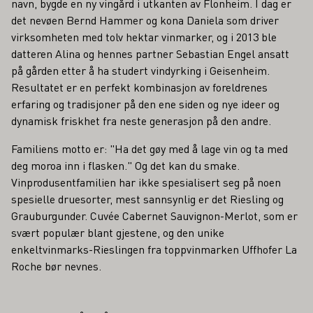
navn, bygde en ny vingård i utkanten av Flonheim. I dag er
det nevøen Bernd Hammer og kona Daniela som driver
virksomheten med tolv hektar vinmarker, og i 2013 ble
datteren Alina og hennes partner Sebastian Engel ansatt
på gården etter å ha studert vindyrking i Geisenheim.
Resultatet er en perfekt kombinasjon av foreldrenes
erfaring og tradisjoner på den ene siden og nye ideer og
dynamisk friskhet fra neste generasjon på den andre.
Familiens motto er: "Ha det gøy med å lage vin og ta med
deg moroa inn i flasken." Og det kan du smake.
Vinprodusentfamilien har ikke spesialisert seg på noen
spesielle druesorter, mest sannsynlig er det Riesling og
Grauburgunder. Cuvée Cabernet Sauvignon-Merlot, som er
svært populær blant gjestene, og den unike
enkeltvinmarks-Rieslingen fra toppvinmarken Uffhofer La
Roche bør nevnes.