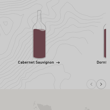
Cabernet Sauvignon
Dornfe