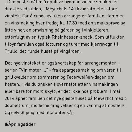
. Den beste måten å oppleve hvordan vinene smaker, er
direkte ved kilden, i Meyerhofs 140 kvadratmeter store
vinotek. For å runde av uken arrangerer familien Hammer
en vinsmaking hver fredag kl. 17.30 med en smaksprøve av
åtte viner, en omvisning på gården og i vinkjelleren,
etterfulgt av en typisk Rheinhessen-snack. Som utflukter
tilbyr familien også fotturer og turer med kjerrevogn til
Trullo, det runde huset på vingården.
Det nye vinoteket er også vertskap for arrangementer i
serien "Vin møter ..." - fra aspargessmaking om våren til
grillkvelder om sommeren og Federweißen-dagen om
høsten. Hvis du ønsker å overnatte etter vinsmakingen
eller bare for moro skyld, er det ikke noe problem: I mai
2014 åpnet familien det nye gjestehuset på Meyerhof med ti
dobbeltrom, moderne omgivelser og en vennlig atmosfære.
Og selvfølgelig med lilla puter.</p
&Åpningstider