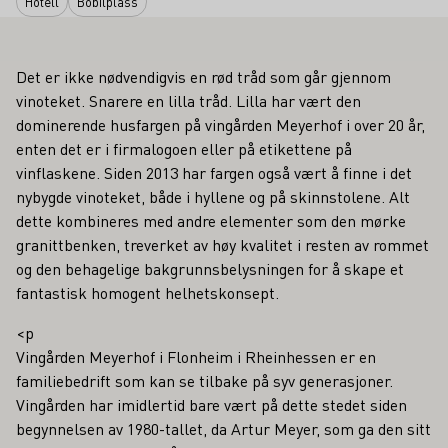
Hotell
Bobilplass
Det er ikke nødvendigvis en rød tråd som går gjennom
vinoteket. Snarere en lilla tråd. Lilla har vært den
dominerende husfargen på vingården Meyerhof i over 20 år,
enten det er i firmalogoen eller på etikettene på
vinflaskene. Siden 2013 har fargen også vært å finne i det
nybygde vinoteket, både i hyllene og på skinnstolene. Alt
dette kombineres med andre elementer som den mørke
granittbenken, treverket av høy kvalitet i resten av rommet
og den behagelige bakgrunnsbelysningen for å skape et
fantastisk homogent helhetskonsept.
<p
Vingården Meyerhof i Flonheim i Rheinhessen er en
familiebedrift som kan se tilbake på syv generasjoner.
Vingården har imidlertid bare vært på dette stedet siden
begynnelsen av 1980-tallet, da Artur Meyer, som ga den sitt