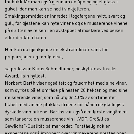
Innblikk får man også gjennom en åpning og et glass i
gulvet, der man kan se ned i vinkjelleren.
Smakingsområdet er innredet i logofargene hvitt, svart og
gull, før gjestene kan nyte vinene og de musserende vinene
på slutten av reisen i en avslappet atmosfære ved peisen
eller direkte i baren.
Her kan du gjenkjenne en ekstraordinær sans for
proporsjoner og romfølelse,
sa professor Klaus Schmidhuber, beskytter av Insider
Award, i sin hyllest.
Norbert Barth viser også teft og følsomhet med sine viner,
som dyrkes på et område på nesten 20 hektar, og med sine
musserende viner, som nå utgjør 40 % av sortimentet. I
likhet med vinene plukkes druene for hånd i de økologisk
dyrkede vinmarkene. Barths var også den første vingården
som lanserte en musserende vin i „VDP. Gro&ll;es
Gewächs“-Qualität på markedet. Forståelig nok er
ekspertene også imponert over vinmakerens prestasjoner.