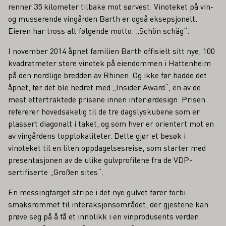
renner 35 kilometer tilbake mot sørvest. Vinoteket på vin-
og musserende vingården Barth er også eksepsjonelt.
Eieren har tross alt følgende motto: „Schön schäg“.
I november 2014 åpnet familien Barth offisielt sitt nye, 100
kvadratmeter store vinotek på eiendommen i Hattenheim
på den nordlige bredden av Rhinen. Og ikke før hadde det
åpnet, før det ble hedret med „Insider Award“, en av de
mest ettertraktede prisene innen interiørdesign. Prisen
refererer hovedsakelig til de tre dagslyskubene som er
plassert diagonalt i taket, og som hver er orientert mot en
av vingårdens topplokaliteter. Dette gjør et besøk i
vinoteket til en liten oppdagelsesreise, som starter med
presentasjonen av de ulike gulvprofilene fra de VDP-
sertifiserte „Großen sites“.
En messingfarget stripe i det nye gulvet fører forbi
smaksrommet til interaksjonsområdet, der gjestene kan
prøve seg på å få et innblikk i en vinprodusents verden.