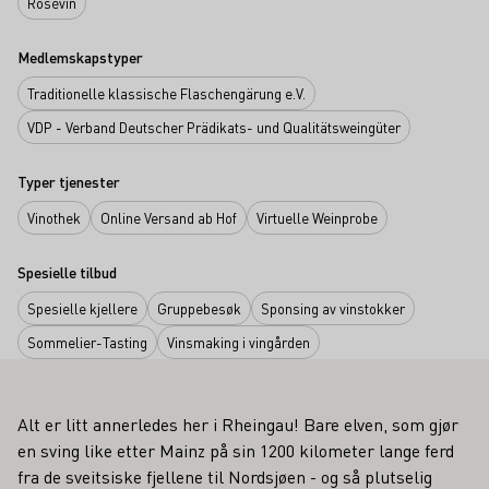
Rosévin
Medlemskapstyper
Traditionelle klassische Flaschengärung e.V.
VDP - Verband Deutscher Prädikats- und Qualitätsweingüter
Typer tjenester
Vinothek
Online Versand ab Hof
Virtuelle Weinprobe
Spesielle tilbud
Spesielle kjellere
Gruppebesøk
Sponsing av vinstokker
Sommelier-Tasting
Vinsmaking i vingården
Alt er litt annerledes her i Rheingau! Bare elven, som gjør
en sving like etter Mainz på sin 1200 kilometer lange ferd
fra de sveitsiske fjellene til Nordsjøen - og så plutselig