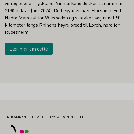
vinregionene i Tyskland. Vinmarkene dekker til sammen
3180 hektar (per 2024). De begynner nær Flörsheim ved
Nedre Main øst for Wiesbaden og strekker seg rundt 50
kilometer langs Rhinens høyre bredd til Lorch, nord for
Rüdesheim.
Lær mer om dette
Bunntekst
EN KAMPANJE FRA DET TYSKE VININSTITUTTET