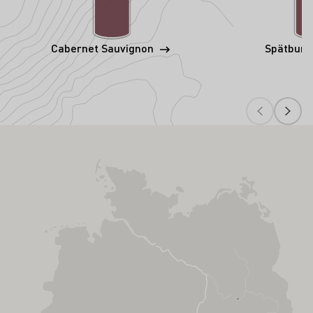
Cabernet Sauvignon
Spätbur