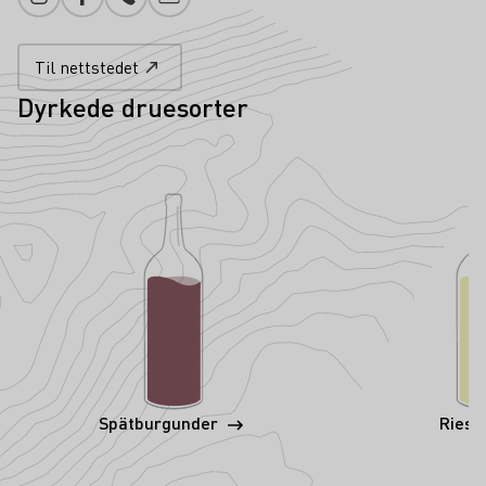
Instagram
Facebook
Telefonnummer
Legg til e-post
Til nettstedet
Dyrkede druesorter
Spätburgunder
Riesl