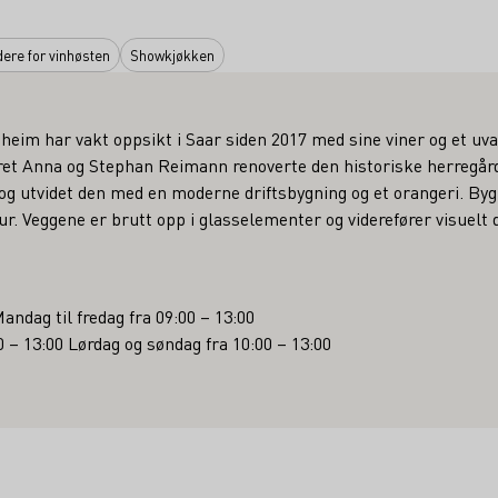
ere for vinhøsten
Showkjøkken
eim har vakt oppsikt i Saar siden 2017 med sine viner og et uva
ret Anna og Stephan Reimann renoverte den historiske herregård
og utvidet den med en moderne driftsbygning og et orangeri. Bygn
. Veggene er brutt opp i glasselementer og viderefører visuelt de
Mandag til fredag fra 09:00 – 13:00
0 – 13:00 Lørdag og søndag fra 10:00 – 13:00