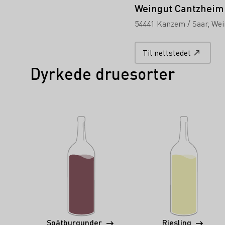
Weingut Cantzheim
54441 Kanzem / Saar
Wei
Til nettstedet
Dyrkede druesorter
Spätburgunder
Riesling