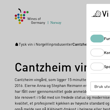
Vi
Fun
Tysk vin i Norge
Vinprodusenter
Cantzheim Winery G
Startside
Ko
Cantzheim vingå
Spo
Cantzheim vingård, som ligger 15 minutter fra Trier og
2016. Eierne Anna og Stephan Reimann er ansvarlige for 
Bruk utv
har fått over gjennomsnittet gode anmeldelser og er bl
ble renovert i tråd med sin fredede status og modernis
kvalitet, et profesjonelt kjøkken av høyeste standard og
også melde seg på KAbinett-frokost i helgene eller best