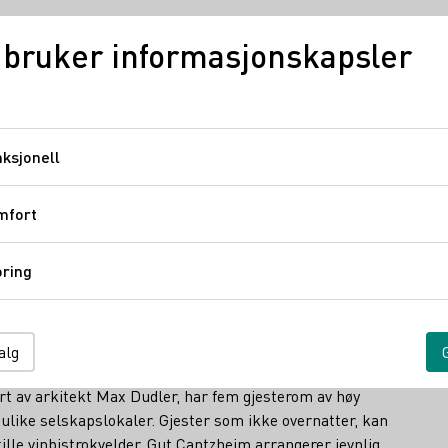
 bruker informasjonskapsler
Tysk vin
Regioner
ksjonell
Funksjonell
bR
mfort
Komfort
rd eGbR
ring
Sporing
 den luxembourgske grensen ved Saar-sjøen, ble grunnlagt i
vindyrking og vinifikasjon av vinene. De første årgangene
alg
itt svært godt mottatt i inn- og utland. Eiendommen, som
ert av arkitekt Max Dudler, har fem gjesterom av høy
 ulike selskapslokaler. Gjester som ikke overnatter, kan
ille vinbistrokvelder. Gut Cantzheim arrangerer jevnlig