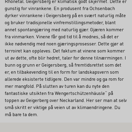
Rhônetal. Geigersberg er klimatisk godt skjermet. Dette er
gunstig for vinrankene. En produsent fra Ochsenbach
dyrker vinrankene i Geigersberg på en svært naturlig måte
og bruker tradisjonelle vinfremstillingsmetoder, blant
annet spontangjæring med naturlig gjær. Gjæren kommer
fra vinmarken. Vinene får god tid til å modnes, så det er
ikke nødvendig med noen gjæringsprosesser. Dette gjør at
terroiret kan oppleves. Det faktum at vinene som kommer
ut av dette, ofte blir hedret, taler for denne tilnærmingen. I
bunn og grunn er Geigersberg, så fremtidsrettet som det
er, en tilbakevending til en form for landskapsvern som
allerede eksisterte tidligere. Den var mindre og ga rom for
mer mangfold. På slutten av turen kan du nyte den
fantastiske utsikten fra Wengertschützenhäusle“ på
toppen av Geigerberg over Neckarland. Her ser man at selv
små skritt er viktige på veien ut av klimaendringene. Du
må bare ta dem.