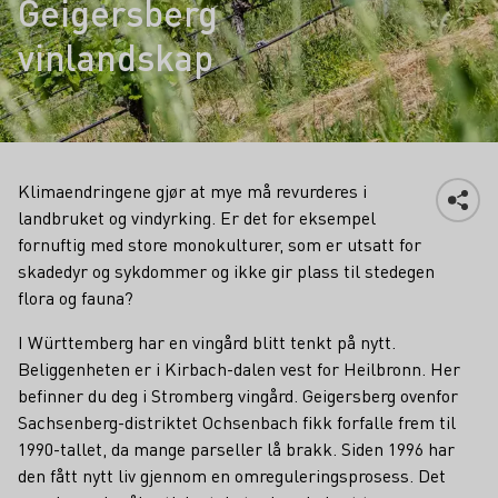
Geigersberg
vinlandskap
Klimaendringene gjør at mye må revurderes i
landbruket og vindyrking. Er det for eksempel
fornuftig med store monokulturer, som er utsatt for
skadedyr og sykdommer og ikke gir plass til stedegen
flora og fauna?
I Württemberg har en vingård blitt tenkt på nytt.
Beliggenheten er i Kirbach-dalen vest for Heilbronn. Her
befinner du deg i Stromberg vingård. Geigersberg ovenfor
Sachsenberg-distriktet Ochsenbach fikk forfalle frem til
1990-tallet, da mange parseller lå brakk. Siden 1996 har
den fått nytt liv gjennom en omreguleringsprosess. Det