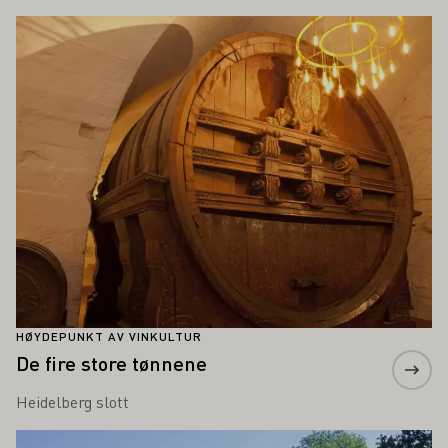
Å INTERESSERE DEG
Lær mer om dette
HØYDEPUNKT AV VINKULTUR
De fire store tønnene
Heidelberg slott
Lær mer om dette