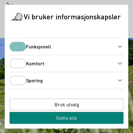
Dagmodus
Darkmode
Lukk
Åpne
Vi bruker informasjonskapsler
Regioner
Geigersberg vinlandskap
Startside
Funksjonell
Funksjonell
Komfort
Komfort
Sporing
Sporing
Bruk utvalg
Godta alle