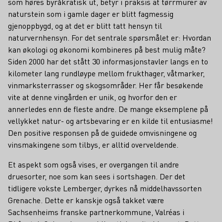
som høres byråkratisk ut, betyr i praksis at tørrmurer av
naturstein som i gamle dager er blitt fagmessig
gjenoppbygd, og at det er blitt tatt hensyn til
naturvernhensyn. For det sentrale spørsmålet er: Hvordan
kan økologi og økonomi kombineres på best mulig måte?
Siden 2000 har det stått 30 informasjonstavler langs en to
kilometer lang rundløype mellom frukthager, våtmarker,
vinmarksterrasser og skogsområder. Her får besøkende
vite at denne vingården er unik, og hvorfor den er
annerledes enn de fleste andre. De mange eksemplene på
vellykket natur- og artsbevaring er en kilde til entusiasme!
Den positive responsen på de guidede omvisningene og
vinsmakingene som tilbys, er alltid overveldende.
Et aspekt som også vises, er overgangen til andre
druesorter, noe som kan sees i sortshagen. Der det
tidligere vokste Lemberger, dyrkes nå middelhavssorten
Grenache. Dette er kanskje også takket være
Sachsenheims franske partnerkommune, Valréas i