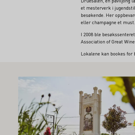
Druesalen, en paviljong la
et mesterverk i jugendstil
besøkende. Her oppbevare
eller champagne et must
I 2008 ble besøkssenteret
Association of Great Wine
Lokalene kan bookes for b
AN OGSÅ INTERESSERE DEG
Lær mer om dette