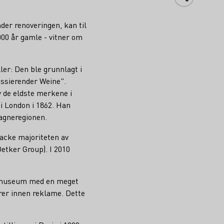
er renoveringen, kan til
000 år gamle - vitner om
er: Den ble grunnlagt i
ssierender Weine".
av de eldste merkene i
i London i 1862. Han
agneregionen.
Racke majoriteten av
etker Group). I 2010
kt museum med en meget
rer innen reklame. Dette