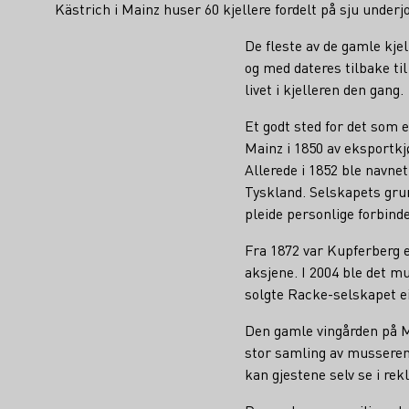
Kästrich i Mainz huser 60 kjellere fordelt på sju underjo
De fleste av de gamle kj
og med dateres tilbake ti
livet i kjelleren den gang.
Et godt sted for det som 
Mainz i 1850 av eksportk
Allerede i 1852 ble navnet
Tyskland. Selskapets grun
pleide personlige forbin
Fra 1872 var Kupferberg e
aksjene. I 2004 ble det m
solgte Racke-selskapet e
Den gamle vingården på M
stor samling av musseren
kan gjestene selv se i re