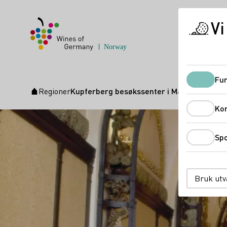
Vi
Fun
Regioner
Kupferberg besøkssenter i Mainz
Startside
Ko
Spo
Bruk utv