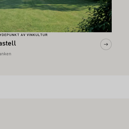
YDEPUNKT AV VINKULTUR
astell
anken