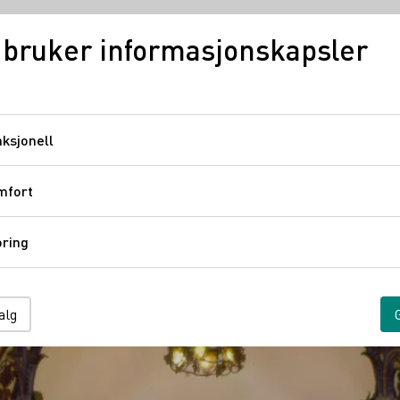
 bruker informasjonskapsler
Tysk vin
Regioner
ksjonell
Funksjonell
mfort
Komfort
ring
Sporing
alg