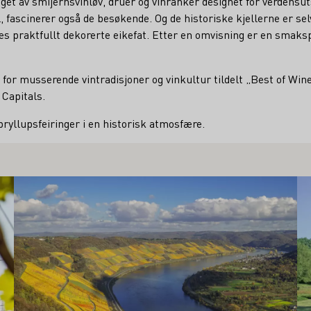
get av smijernsvinløv, druer og vinranker designet for verdensutst
, fascinerer også de besøkende. Og de historiske kjellerne er sel
s praktfullt dekorerte eikefat. Etter en omvisning er en smaks
.
 for musserende vintradisjoner og vinkultur tildelt „Best of Wi
 Capitals.
ryllupsfeiringer i en historisk atmosfære.
Lær mer om dette
Læ