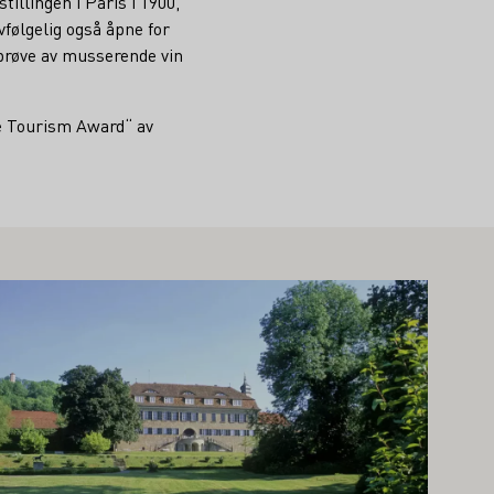
illingen i Paris i 1900,
vfølgelig også åpne for
prøve av musserende vin
ne Tourism Award“ av
r mer om dette