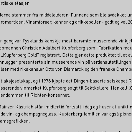
rdiske etasjer.
ellerne stammer fra middelalderen. Funnene som ble avdekket und
l romertiden. Vinamforaer, kanner og drikkeboller - godt og vel 2
en gang var Tysklands kanskje mest berømte musserende vinkjell
jøpmannen Christian Adalbert Kupferberg som "Fabrikation mou
 „Kupferberg Gold“ registrert. Dette gjør dette produktet til et 
nlegger presenterte sin musserende vin på verdensutstillingen 
delser med rikskansler Otto von Bismarck og den franske Champ
t aksjeselskap, og i 1978 kjøpte det Bingen-baserte selskapet 
usserende vinmerket Kupferberg solgt til Sektkellerei Henkell (O
iendommen til Richter-konsernet.
ainzer Kästrich står imidlertid fortsatt i dag og huser et uni
de vin- og champagneglass. Kupferberg-familien var også pione
klamegrafikken.