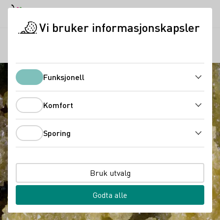
Dagmodus
Darkmode
Lukk
Åpne
Vi bruker informasjonskapsler
Tysk vin
Vinsmaking
Weinstein
Startside
Funksjonell
Funksjonell
Komfort
Komfort
Sporing
Sporing
Bruk utvalg
Godta alle