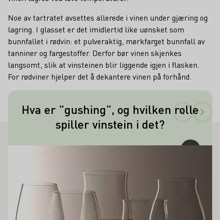
Noe av tartratet avsettes allerede i vinen under gjæring og
lagring. I glasset er det imidlertid like uønsket som
bunnfallet i rødvin: et pulveraktig, mørkfarget bunnfall av
tanniner og fargestoffer. Derfor bør vinen skjenkes
langsomt, slik at vinsteinen blir liggende igjen i flasken.
For rødviner hjelper det å dekantere vinen på forhånd.
Teaser
Hva er "gushing", og hvilken rolle
Vinstein kan bli et problem i
spiller vinstein i det?
kullsyreholdige drikker, spesielt i
musserende vin, fordi den danner
Å INTERESSERE DEG
mange såkalte kondensasjonskjerner
Lær mer om dette
for karbondioksidet. Det frigjøres på
disse punktene, og det oppstår ekstrem
skumdannelse - gushing.