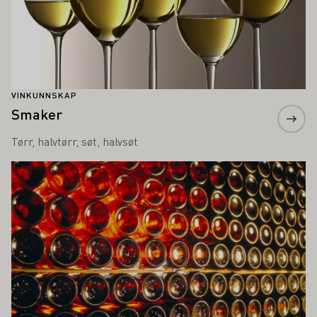
VINKUNNSKAP
Smaker
Tørr, halvtørr, søt, halvsøt
Lær mer om dette