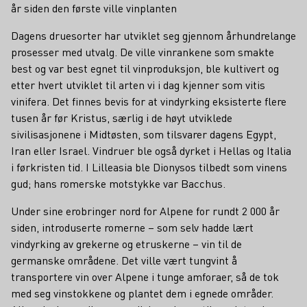
år siden den første ville vinplanten
Dagens druesorter har utviklet seg gjennom århundrelange
prosesser med utvalg. De ville vinrankene som smakte
best og var best egnet til vinproduksjon, ble kultivert og
etter hvert utviklet til arten vi i dag kjenner som vitis
vinifera. Det finnes bevis for at vindyrking eksisterte flere
tusen år før Kristus, særlig i de høyt utviklede
sivilisasjonene i Midtøsten, som tilsvarer dagens Egypt,
Iran eller Israel. Vindruer ble også dyrket i Hellas og Italia
i førkristen tid. I Lilleasia ble Dionysos tilbedt som vinens
gud; hans romerske motstykke var Bacchus.
Under sine erobringer nord for Alpene for rundt 2 000 år
siden, introduserte romerne – som selv hadde lært
vindyrking av grekerne og etruskerne – vin til de
germanske områdene. Det ville vært tungvint å
transportere vin over Alpene i tunge amforaer, så de tok
med seg vinstokkene og plantet dem i egnede områder.