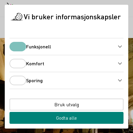
Dagmodus
Darkmode
Lukk
Åpne
Vi bruker informasjonskapsler
Tysk vin
Vindyrking
Vinens historie
Startside
Funksjonell
Funksjonell
Komfort
Komfort
Sporing
Sporing
Bruk utvalg
Godta alle