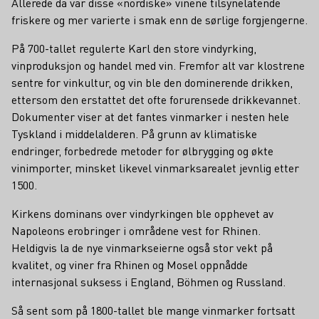
Allerede da var disse «nordiske» vinene tilsynelatende
friskere og mer varierte i smak enn de sørlige forgjengerne.
På 700-tallet regulerte Karl den store vindyrking,
vinproduksjon og handel med vin. Fremfor alt var klostrene
sentre for vinkultur, og vin ble den dominerende drikken,
ettersom den erstattet det ofte forurensede drikkevannet.
Dokumenter viser at det fantes vinmarker i nesten hele
Tyskland i middelalderen. På grunn av klimatiske
endringer, forbedrede metoder for ølbrygging og økte
vinimporter, minsket likevel vinmarksarealet jevnlig etter
1500.
Kirkens dominans over vindyrkingen ble opphevet av
Napoleons erobringer i områdene vest for Rhinen.
Heldigvis la de nye vinmarks­eierne også stor vekt på
kvalitet, og viner fra Rhinen og Mosel oppnådde
internasjonal suksess i England, Böhmen og Russland.
Så sent som på 1800-tallet ble mange vinmarker fortsatt