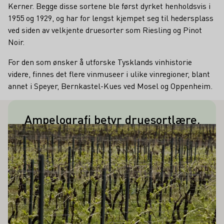
Kerner. Begge disse sortene ble først dyrket henholdsvis i
1955 og 1929, og har for lengst kjempet seg til hedersplass
ved siden av velkjente druesorter som Riesling og Pinot
Noir.
For den som ønsker å utforske Tysklands vinhistorie
videre, finnes det flere vinmuseer i ulike vinregioner, blant
annet i Speyer, Bernkastel-Kues ved Mosel og Oppenheim.
Ampelografi betyr druesortlære.
Den første delen av ordet - ampelos -
Å INTERESSERE DEG
Lær mer om dette
Hvilke greske ord består dette av?
beskriver vintreet, mens den andre
delen - gráphein - er avledet av det
greske verbet for "å skrive".