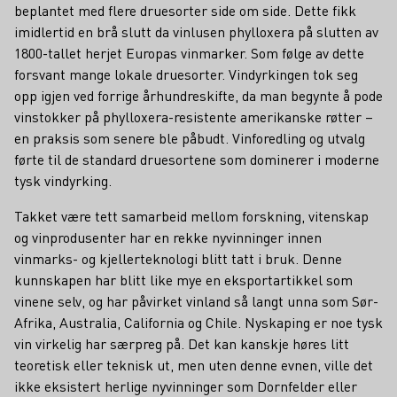
beplantet med flere druesorter side om side. Dette fikk
imidlertid en brå slutt da vinlusen phylloxera på slutten av
1800-tallet herjet Europas vinmarker. Som følge av dette
forsvant mange lokale druesorter. Vindyrkingen tok seg
opp igjen ved forrige århundreskifte, da man begynte å pode
vinstokker på phylloxera-resistente amerikanske røtter –
en praksis som senere ble påbudt. Vinforedling og utvalg
førte til de standard druesortene som dominerer i moderne
tysk vindyrking.
Takket være tett samarbeid mellom forskning, vitenskap
og vinprodusenter har en rekke nyvinninger innen
vinmarks- og kjellerteknologi blitt tatt i bruk. Denne
kunnskapen har blitt like mye en eksportartikkel som
vinene selv, og har påvirket vinland så langt unna som Sør-
Afrika, Australia, California og Chile. Nyskaping er noe tysk
vin virkelig har særpreg på. Det kan kanskje høres litt
teoretisk eller teknisk ut, men uten denne evnen, ville det
ikke eksistert herlige nyvinninger som Dornfelder eller