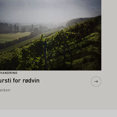
NVANDRING
ursti for rødvin
anken