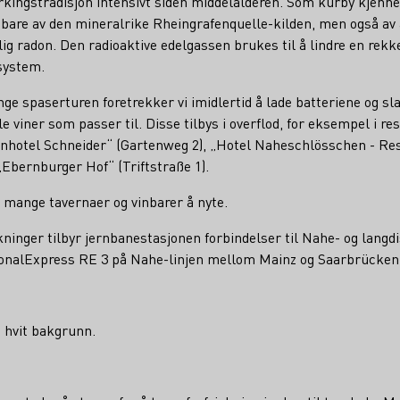
dyrkingstradisjon intensivt siden middelalderen. Som kurby kje
bare av den mineralrike Rheingrafenquelle-kilden, men også av 
ig radon. Den radioaktive edelgassen brukes til å lindre en rekke
system.
nge spaserturen foretrekker vi imidlertid å lade batteriene og sl
e viner som passer til. Disse tilbys i overflod, for eksempel i 
einhotel Schneider“ (Gartenweg 2), „Hotel Naheschlösschen - Re
„Ebernburger Hof“ (Triftstraße 1).
 mange tavernaer og vinbarer å nyte.
skninger tilbyr jernbanestasjonen forbindelser til Nahe- og langd
onalExpress RE 3 på Nahe-linjen mellom Mainz og Saarbrücken
å hvit bakgrunn.