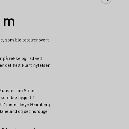
 m
he, som ble totalrenovert
r på rekke og rad ved
er det helt klart nytelsen
 Münster am Stein-
 som ble bygget 1
 302 meter høye Heimberg
Naheland og det nordlige