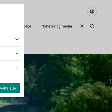
Tysk vin i Norge
Nyheter og media
Dagmodus
Darkmode
Godta alle