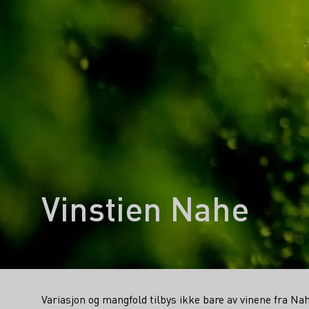
Vinstien Nahe
Variasjon og mangfold tilbys ikke bare av vinene fra N