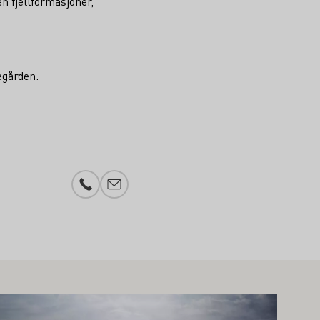
n fjellformasjoner,
egården.
Telefonnummer
Legg til e-post
r mer om dette