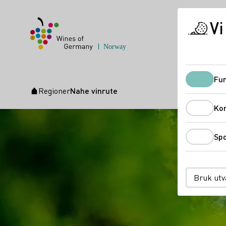
Vi
Fun
Regioner
Nahe vinrute
Startside
Ko
Spo
Bruk utv