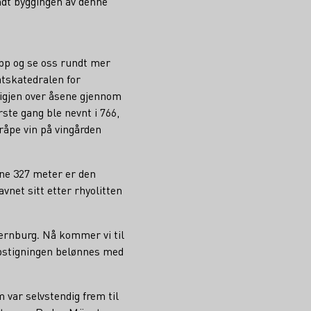
ndt byggingen av denne
opp og se oss rundt mer
atskatedralen for
r igjen over åsene gjennom
ste gang ble nevnt i 766,
råpe vin på vingården
ine 327 meter er den
net sitt etter rhyolitten
bernburg
.
Nå kommer vi til
pstigningen belønnes med
 var selvstendig frem til