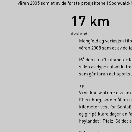
våren 2005 som et av de første prosjektene i Soonwald
Fakta
17 km
Avstand
Mangfold og variasjon til
våren 2005 som et av de 
På den ca. 90 kilometer l
siden av dype dalsøkk, fro
som går foran det sportsl
<p
Vi vil konsentrere oss om
Ebernburg, som måler run
kilometer vest for Schlo
og gir på klare dager en 
høylandet i Pfalz. Så det 