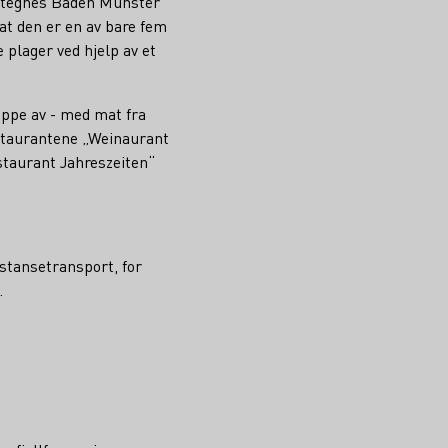
nnetegnes Baden Münster
at den er en av bare fem
 plager ved hjelp av et
appe av - med mat fra
restaurantene „Weinaurant
staurant Jahreszeiten“
istansetransport, for
.