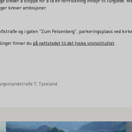
 steder å stoppe for å ta en forfriskning innbyr til turglede. Me
ger krever ambisjoner.
oßstraße og i gaten "Zum Felsenberg", parkeringsplass ved kirk
linger finner du
på nettstedet til det tyske vininstituttet
.
rgenlandstraße 7
Tyskland
Lær mer om dette
Læ