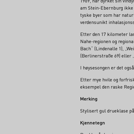
1969, har dyrket sin vin
am Stein-Ebernburg ikke 
tyske byer som har naturl
verdensunikt inhalasjons
Etter den 17 kilometer la
Nahe-regionen og regional
Bach“ (Lindenalle 1), „W
(Berlinerstraße 69) eller 
I høysesongen er det også
Etter mye hvile og forfri
eksempel den raske Regi
Merking
Stylisert gul drueklase p
Kjennetegn