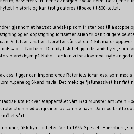
r herfra, passerer vi ruinene av borgen Böckelheim. Detaljene ru
yllet i historie og kan trolig dateres tilbake til 800-tallet.
ndrer gjennom et halvsøt landskap som frister oss til å stoppe 
tigning og en oppstigning fortsetter stien til den tidligere delst
sen. Vi følger vinstien. Deretter går det ca. 6 kilometer oppove
nlandskap til Norheim. Den idyllisk beliggende landsbyen, som før
ste vinlandsbyen på Nahe. Her kan vi for eksempel nyte en god d
bak oss, ligger den imponerende Rotenfels foran oss, som med s
om Alpene og Skandinavia. Det mektige fjellmassivet har fått nav
fantastisk utsikt over etappemålet vårt Bad Münster am Stein E
ngrafenstein med borgruinen av samme navn. Den noe bratte op
urmålet vårt.
mmuner, fikk byrettigheter først i 1978. Spesielt Ebernburg, som