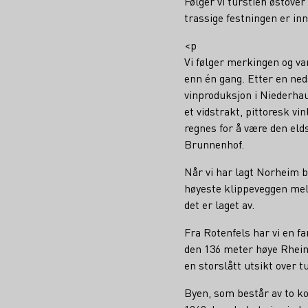
Følger vi turstien østove
trassige festningen er innh
<p
Vi følger merkingen og va
enn én gang. Etter en neds
vinproduksjon i Niederhau
et vidstrakt, pittoresk vi
regnes for å være den eld
Brunnenhof.
Når vi har lagt Norheim 
høyeste klippeveggen mell
det er laget av.
Fra Rotenfels har vi en 
den 136 meter høye Rhei
en storslått utsikt over t
Byen, som består av to ko