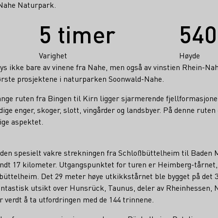
-Nahe Naturpark.
5 timer
540
Varighet
Høyde
bys ikke bare av vinene fra Nahe, men også av vinstien Rhein-Na
første prosjektene i naturparken Soonwald-Nahe.
ange ruten fra Bingen til Kirn ligger sjarmerende fjellformasjone
dige enger, skoger, slott, vingårder og landsbyer. På denne ruten 
ige aspektet.
 den spesielt vakre strekningen fra Schloßbüttelheim til Baden
dt 17 kilometer. Utgangspunktet for turen er Heimberg-tårnet,
ßbüttelheim. Det 29 meter høye utkikkstårnet ble bygget på det
fantastisk utsikt over Hunsrück, Taunus, deler av Rheinhessen, 
er verdt å ta utfordringen med de 144 trinnene.