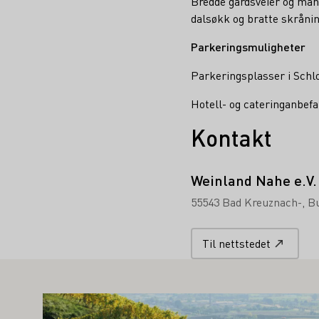
Bredde gårdsveier og mange
dalsøkk og bratte skrånin
Parkeringsmuligheter
Parkeringsplasser i Schl
Hotell- og cateringanbefa
Kontakt
Weinland Nahe e.V.
55543 Bad Kreuznach-
Bu
Til nettstedet
AN OGSÅ INTERESSERE DEG
Lær mer om dette