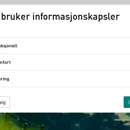
 bruker informasjonskapsler
Tysk vin
Regioner
ksjonell
Funksjonell
mfort
Komfort
ring
Sporing
alg