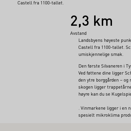
Castell fra 1100-tallet.
Fakta
2,3 km
Avstand
Landsbyens høyeste punkt,
Castell fra 1100-tallet. 
umiskjennelige smak.
Den første Silvaneren i Ty
Ved føttene dine ligger S
den ytre borggården – og r
skogen ligger trappetårnet,
høyre kan du se Kugelspi
. Vinmarkene ligger i en n
spesielt mikroklima produ