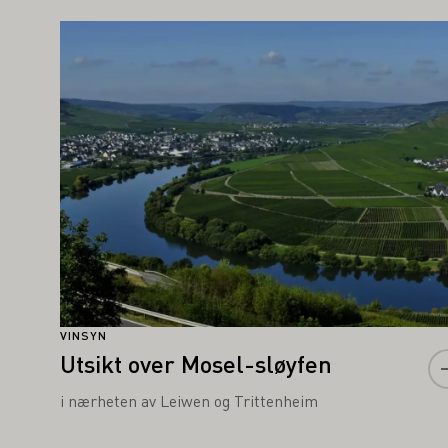
AN OGSÅ INTERESSERE DEG
Lær mer om dette
VINSYN
Utsikt over Mosel-sløyfen
i nærheten av Leiwen og Trittenheim