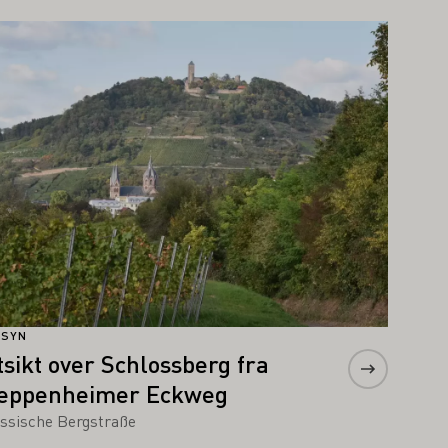
r mer om dette
NSYN
tsikt over Schlossberg fra
eppenheimer Eckweg
ssische Bergstraße