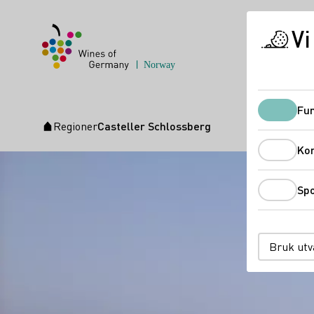
Vi
Fun
Regioner
Casteller Schlossberg
Startside
Ko
Spo
Bruk utv