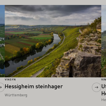
Lær mer om dette
Læ
VINSYN
VI
Hessigheim steinhager
U
H
Württemberg
He