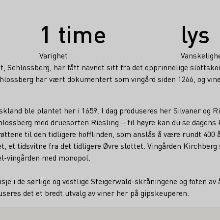
1 time
lys
Varighet
Vanskeligh
 Schlossberg, har fått navnet sitt fra det opprinnelige slottsko
Schlossberg har vært dokumentert som vingård siden 1266, og vine
skland ble plantet her i 1659. I dag produseres her Silvaner og Ri
chlossberg med druesorten Riesling – til høyre kan du se dagens k
øttene til den tidligere hofflinden, som anslås å være rundt 400 
 et tidsvitne fra det tidligere Øvre slottet. Vingården Kirchberg s
el-vingården med monopol.
isje i de sørlige og vestlige Steigerwald-skråningene og foten av
seres det et bredt utvalg av viner her på gipskeuperen.