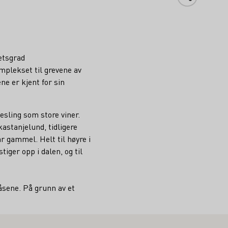
etsgrad
mplekset til grevene av
ne er kjent for sin
esling som store viner.
astanjelund, tidligere
år gammel. Helt til høyre i
tiger opp i dalen, og til
 åsene. På grunn av et