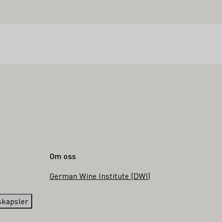
Om oss
German Wine Institute (DWI)
g
nskapsler