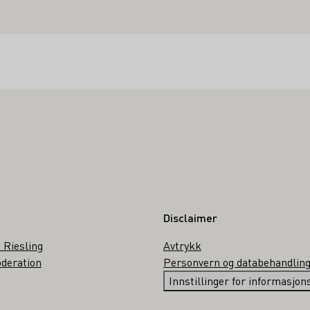
Disclaimer
 Riesling
Avtrykk
deration
Personvern og databehandlin
Innstillinger for informasjo