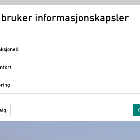
 bruker informasjonskapsler
Tysk vin
Regioner
ksjonell
Funksjonell
mfort
Komfort
ring
Sporing
alg