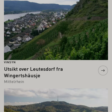
VINSYN
Utsikt over Leutesdorf fra
Wingertshäusje
Mittelrhein
Lær mer om dette