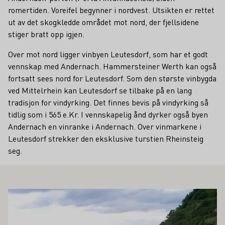
romertiden. Voreifel begynner i nordvest. Utsikten er rettet
ut av det skogkledde området mot nord, der fjellsidene
stiger bratt opp igjen.
Over mot nord ligger vinbyen Leutesdorf, som har et godt
vennskap med Andernach. Hammersteiner Werth kan også
fortsatt sees nord for Leutesdorf. Som den største vinbygda
ved Mittelrhein kan Leutesdorf se tilbake på en lang
tradisjon for vindyrking. Det finnes bevis på vindyrking så
tidlig som i 565 e.Kr. I vennskapelig ånd dyrker også byen
Andernach en vinranke i Andernach. Over vinmarkene i
Leutesdorf strekker den eksklusive turstien Rheinsteig
seg.
Å INTERESSERE DEG
Lær mer om dette