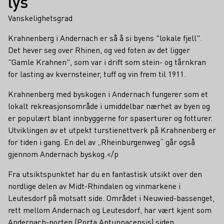
lys
Vanskelighetsgrad
Krahnenberg i Andernach er så å si byens "lokale fjell".
Det hever seg over Rhinen, og ved foten av det ligger
"Gamle Krahnen", som var i drift som stein- og tårnkran
for lasting av kvernsteiner, tuff og vin frem til 1911.
Krahnenberg med byskogen i Andernach fungerer som et
lokalt rekreasjonsområde i umiddelbar nærhet av byen og
er populært blant innbyggerne for spaserturer og fotturer.
Utviklingen av et utpekt turstienettverk på Krahnenberg er
for tiden i gang. En del av „Rheinburgenweg“ går også
gjennom Andernach byskog.</p
Fra utsiktspunktet har du en fantastisk utsikt over den
nordlige delen av Midt-Rhindalen og vinmarkene i
Leutesdorf på motsatt side. Området i Neuwied-bassenget,
rett mellom Andernach og Leutesdorf, har vært kjent som
Andernach-porten (Porta Antunnacensis) siden