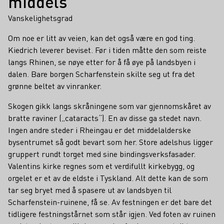
middels
Vanskelighetsgrad
Om noe er litt av veien, kan det også være en god ting.
Kiedrich leverer beviset. Før i tiden måtte den som reiste
langs Rhinen, se nøye etter for å få øye på landsbyen i
dalen. Bare borgen Scharfenstein skilte seg ut fra det
grønne beltet av vinranker.
Skogen gikk langs skråningene som var gjennomskåret av
bratte raviner („cataracts“). En av disse ga stedet navn.
Ingen andre steder i Rheingau er det middelalderske
bysentrumet så godt bevart som her. Store adelshus ligger
gruppert rundt torget med sine bindingsverksfasader.
Valentins kirke regnes som et verdifullt kirkebygg, og
orgelet er et av de eldste i Tyskland. Alt dette kan de som
tar seg bryet med å spasere ut av landsbyen til
Scharfenstein-ruinene, få se. Av festningen er det bare det
tidligere festningstårnet som står igjen. Ved foten av ruinen