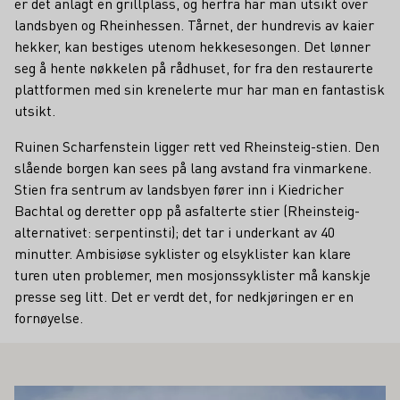
er det anlagt en grillplass, og herfra har man utsikt over
landsbyen og Rheinhessen. Tårnet, der hundrevis av kaier
hekker, kan bestiges utenom hekkesesongen. Det lønner
seg å hente nøkkelen på rådhuset, for fra den restaurerte
plattformen med sin krenelerte mur har man en fantastisk
utsikt.
Ruinen Scharfenstein ligger rett ved Rheinsteig-stien. Den
slående borgen kan sees på lang avstand fra vinmarkene.
Stien fra sentrum av landsbyen fører inn i Kiedricher
Bachtal og deretter opp på asfalterte stier (Rheinsteig-
alternativet: serpentinsti); det tar i underkant av 40
minutter. Ambisiøse syklister og elsyklister kan klare
turen uten problemer, men mosjonssyklister må kanskje
presse seg litt. Det er verdt det, for nedkjøringen er en
fornøyelse.
Å INTERESSERE DEG
Lær mer om dette