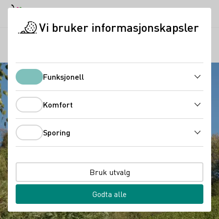
Dagmodus
Darkmode
Lukk
Åpne
Vi bruker informasjonskapsler
Regioner
Utsikt fra slottsruinen Scharfenstein
Startside
Funksjonell
Funksjonell
Komfort
Komfort
Sporing
Sporing
Bruk utvalg
Godta alle