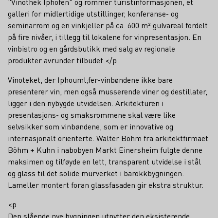
"Vinothek Iphofen" og rommer turistinformasjonen, et
galleri for midlertidige utstillinger, konferanse- og
seminarrom og en vinkjeller på ca. 600 m² gulvareal fordelt
på fire nivåer, i tillegg til lokalene for vinpresentasjon. En
vinbistro og en gårdsbutikk med salg av regionale
produkter avrunder tilbudet.</p
Vinoteket, der Iphouml;fer-vinbøndene ikke bare
presenterer vin, men også musserende viner og destillater,
ligger i den nybygde utvidelsen. Arkitekturen i
presentasjons- og smaksrommene skal være like
selvsikker som vinbøndene, som er innovative og
internasjonalt orienterte. Walter Böhm fra arkitektfirmaet
Böhm + Kuhn i nabobyen Markt Einersheim fulgte denne
maksimen og tilføyde en lett, transparent utvidelse i stål
og glass til det solide murverket i barokkbygningen.
Lameller montert foran glassfasaden gir ekstra struktur.
<p
Den slående nye bygningen utnytter den eksisterende