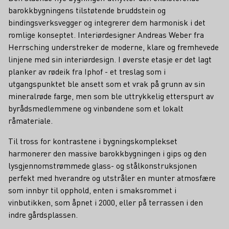
barokkbygningens tilstøtende bruddstein og
bindingsverksvegger og integrerer dem harmonisk i det
romlige konseptet. Interiørdesigner Andreas Weber fra
Herrsching understreker de moderne, klare og fremhevede
linjene med sin interiørdesign. I øverste etasje er det lagt
planker av rødeik fra Iphof - et treslag som i
utgangspunktet ble ansett som et vrak på grunn av sin
mineralrøde farge, men som ble uttrykkelig etterspurt av
byrådsmedlemmene og vinbøndene som et lokalt
råmateriale.
Til tross for kontrastene i bygningskomplekset
harmonerer den massive barokkbygningen i gips og den
lysgjennomstrømmede glass- og stålkonstruksjonen
perfekt med hverandre og utstråler en munter atmosfære
som innbyr til opphold, enten i smaksrommet i
vinbutikken, som åpnet i 2000, eller på terrassen i den
indre gårdsplassen.