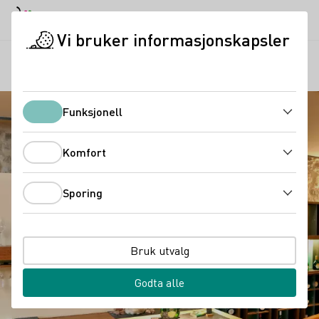
Dagmodus
Darkmode
Lukk
Åpne
Vi bruker informasjonskapsler
Regioner
Vinotek Iphofen
Startside
Funksjonell
Funksjonell
Komfort
Komfort
Sporing
Sporing
Bruk utvalg
Godta alle