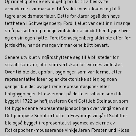
Oprinnelig ble de selvfølgelig brukt til å beskytte
arbeiderne i vinmarken, til å vokte vinstokkene og til å
lagre arbeidsmaterialer. Dette forklarer også den høye
tettheten i Schweigenberg: Fordi fjellet var delt inn i mange
små parseller og mange vinbønder arbeidet her, bygde hver
og en sin egen hytte. Fordi Schweigenberg aldri ble offer for
jordskifte, har de mange vinmarkene blitt bevart.
Senere utviklet vingårdshyttene seg til å bli steder for
sosialt samvær, ofte som vertskap for eiernes vinfester.
Over tid ble det oppført bygninger som var formet etter
representative ideer og arkitektoniske stiler, og noen
ganger ble det bygget rene representasjons- eller
boligbygninger. Et eksempel på dette er villaen som ble
bygget i 1722 av hoffjuveleren Carl Gottlieb Steinauer, som
lot bygge denne representasjonsboligen over vingården sin.
Det pompøse Schlifterhütte“ i Freyburgs vingård Schlifter
ble også bygget i representativt øyemed av eierne av
Rotkäppchen-mousserende vinkjelleren Förster und Kloss.