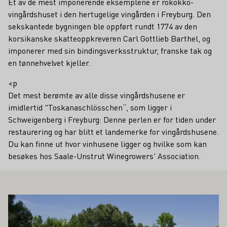
Et av de mest imponerende eksemplene er rokokko-
vingårdshuset i den hertugelige vingården i Freyburg. Den
sekskantede bygningen ble oppført rundt 1774 av den
korsikanske skatteoppkreveren Carl Gottlieb Barthel, og
imponerer med sin bindingsverksstruktur, franske tak og
en tønnehvelvet kjeller.
<p
Det mest berømte av alle disse vingårdshusene er
imidlertid "Toskanaschlösschen“, som ligger i
Schweigenberg i Freyburg: Denne perlen er for tiden under
restaurering og har blitt et landemerke for vingårdshusene.
Du kan finne ut hvor vinhusene ligger og hvilke som kan
besøkes hos Saale-Unstrut Winegrowers' Association.
Å INTERESSERE DEG
Lær mer om dette