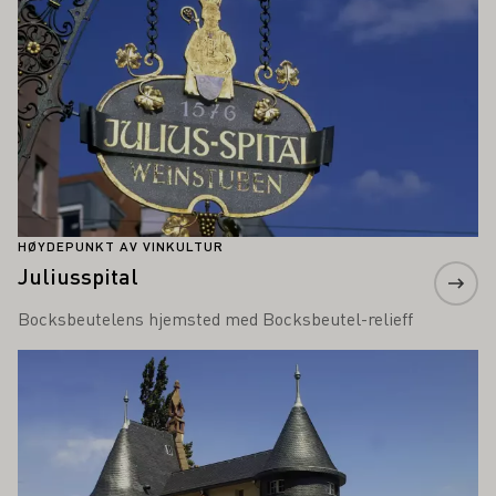
HØYDEPUNKT AV VINKULTUR
Juliusspital
Bocksbeutelens hjemsted med Bocksbeutel-relieff
Lær mer om dette