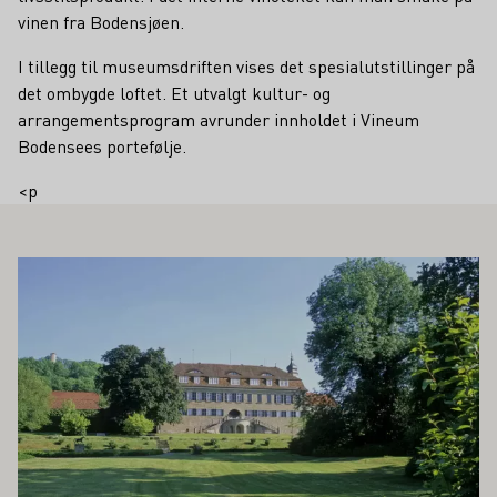
vinen fra Bodensjøen.
I tillegg til museumsdriften vises det spesialutstillinger på
det ombygde loftet. Et utvalgt kultur- og
arrangementsprogram avrunder innholdet i Vineum
Bodensees portefølje.
<p
Å INTERESSERE DEG
Lær mer om dette