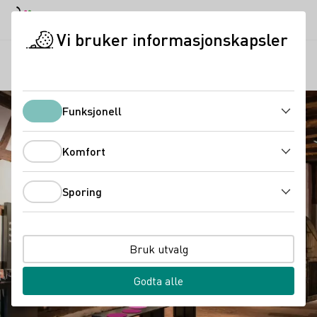
Dagmodus
Darkmode
Lukk
Åpne
Vi bruker informasjonskapsler
Regioner
Vineum Bodensjøen
Startside
Funksjonell
Funksjonell
Komfort
Komfort
Sporing
Sporing
Bruk utvalg
Godta alle