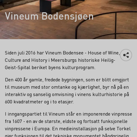
Vineum Bodensjøen
Siden juli 2016 har Vineum Bodensee - House of Wine,
Culture and History i Meersburgs historiske Heilig-
Geist-Spital beriket byens kulturprogram.
Den 400 år gamle, fredede bygningen, som er blitt omgjort
til museum med stor omtanke og kjærlighet, byr nå på en
interaktiv og sanselig omvisning i vinens kulturhistorie på
600 kvadratmeter og i to etasjer.
I inngangspartiet til Vineum står en imponerende vinpresse
fra 1607 - en av de største, eldste og fortsatt funksjonelle
vinpressene i Europa. En medieinstallasjon på selve Torkel
gjør funksjonen til det tekniske monumentet håndgripelig