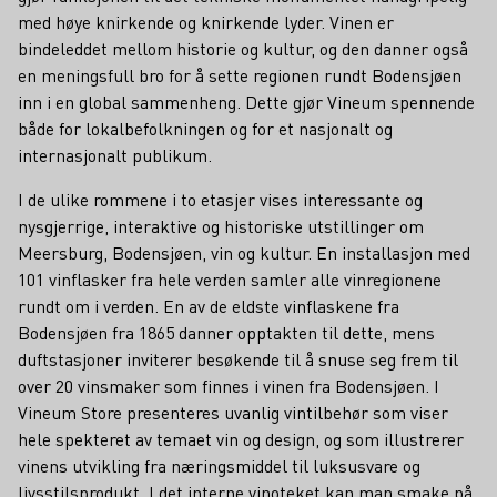
med høye knirkende og knirkende lyder. Vinen er
bindeleddet mellom historie og kultur, og den danner også
en meningsfull bro for å sette regionen rundt Bodensjøen
inn i en global sammenheng. Dette gjør Vineum spennende
både for lokalbefolkningen og for et nasjonalt og
internasjonalt publikum.
I de ulike rommene i to etasjer vises interessante og
nysgjerrige, interaktive og historiske utstillinger om
Meersburg, Bodensjøen, vin og kultur. En installasjon med
101 vinflasker fra hele verden samler alle vinregionene
rundt om i verden. En av de eldste vinflaskene fra
Bodensjøen fra 1865 danner opptakten til dette, mens
duftstasjoner inviterer besøkende til å snuse seg frem til
over 20 vinsmaker som finnes i vinen fra Bodensjøen. I
Vineum Store presenteres uvanlig vintilbehør som viser
hele spekteret av temaet vin og design, og som illustrerer
vinens utvikling fra næringsmiddel til luksusvare og
livsstilsprodukt. I det interne vinoteket kan man smake på