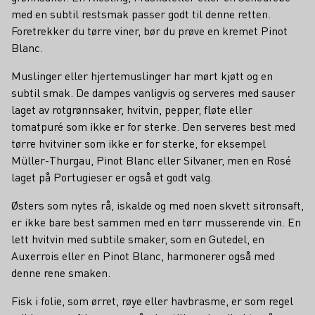
med en subtil restsmak passer godt til denne retten.
Foretrekker du tørre viner, bør du prøve en kremet Pinot
Blanc.
Muslinger eller hjertemuslinger har mørt kjøtt og en
subtil smak. De dampes vanligvis og serveres med sauser
laget av rotgrønnsaker, hvitvin, pepper, fløte eller
tomatpuré som ikke er for sterke. Den serveres best med
tørre hvitviner som ikke er for sterke, for eksempel
Müller-Thurgau, Pinot Blanc eller Silvaner, men en Rosé
laget på Portugieser er også et godt valg.
Østers som nytes rå, iskalde og med noen skvett sitronsaft,
er ikke bare best sammen med en tørr musserende vin. En
lett hvitvin med subtile smaker, som en Gutedel, en
Auxerrois eller en Pinot Blanc, harmonerer også med
denne rene smaken.
Fisk i folie, som ørret, røye eller havbrasme, er som regel