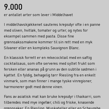
9.000
er antallet arter som lever i Middelhavet
I middelhavskjøkkenet sauteres krepsdyr ofte i en panne
med oliven, hvitløk, tomater og urter, og nytes for
eksempel sammen med pasta. Disse fine
grønnsakssmakene kommer til sin rett med en myk
Silvaner eller en kompleks Sauvignon Blanc.
En klassisk forrett er en rekecocktail med en saftig
cocktailsaus, som ofte serveres med syltet frukt som
fersken eller ananas på grunn av den subtile sødmen i
kjøttet. En fyldig, behagelig tørr Riesling fra en enkelt
vinmark, som man finner i mange tyske vinregioner,
harmonerer godt med denne vinen.
Fans av asiatisk mat kan bruke krepsdyr i thaikarri, som
tilberedes med mye ingefær, chili og friske, knasende
grønnsaker. En Riesling, Muskateller eller en Scheurebe