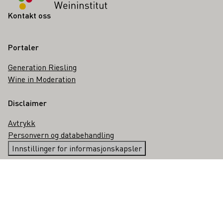
Kontakt oss
Portaler
Generation Riesling
Wine in Moderation
Disclaimer
Avtrykk
Personvern og databehandling
Innstillinger for informasjonskapsler
Om oss
German Wine Institute (DWI)
Tiktok
Facebook
Youtube
Instagram