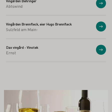
Vingården Behringer
Vis
Abtswind
Vingården Brennfleck, eier Hugo Brennfleck
Vis
Sulzfeld am Main-
Dax vingård - Vinotek
Vis
Ernst
Å INTERESSERE DEG
Lær mer om dette