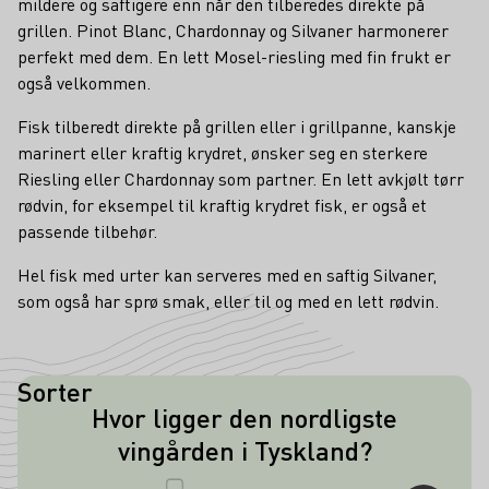
mildere og saftigere enn når den tilberedes direkte på
grillen. Pinot Blanc, Chardonnay og Silvaner harmonerer
perfekt med dem. En lett Mosel-riesling med fin frukt er
også velkommen.
Fisk tilberedt direkte på grillen eller i grillpanne, kanskje
marinert eller kraftig krydret, ønsker seg en sterkere
Riesling eller Chardonnay som partner. En lett avkjølt tørr
rødvin, for eksempel til kraftig krydret fisk, er også et
passende tilbehør.
Hel fisk med urter kan serveres med en saftig Silvaner,
som også har sprø smak, eller til og med en lett rødvin.
Sorter
Hvor ligger den nordligste
Den nordligste vingården i Tyskland
vingården i Tyskland?
ligger på Sylt. På et område på 3000
kvadratmeter har interesserte overtatt