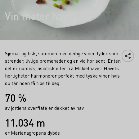
Vin møter havet
Sjømat og fisk, sammen med deilige viner, lyder som
strender, livlige promenader og en vid horisont. Enten
det er nordisk, asiatisk eller fra Middelhavet: Havets
herligheter harmonerer perfekt med tyske viner hvis
du tar noen få tips til deg.
Fakta
70 %
av jordens overflate er dekket av hav
11.034 m
er Marianagropens dybde