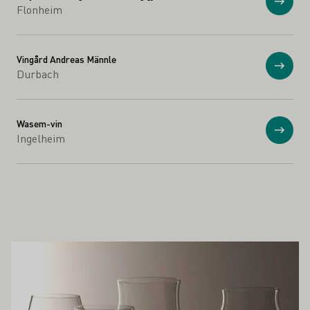
Vis
Flonheim
Vingård Andreas Männle
Vis
Durbach
Wasem-vin
Vis
Ingelheim
Å INTERESSERE DEG
Lær mer om dette