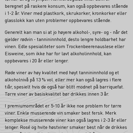
beregnet på raskere konsum, kan også oppbevares stående
i 1-2 år. Viner med plastkork, skrukorker, kronkorker eller
glasslokk kan uten problemer oppbevares stående.
Generelt kan man si at jo høyere alkohol-, syre- og - når det
gjelder rødvin - tannininnhold, desto lengre holdbarhet har
vinen. Edle spesialiteter som Trockenbeerenauslese eller
Eisweine, som ikke har for lavt alkoholinnhold, kan
oppbevares i 20 år eller lenger.
Røde viner av høy kvalitet med høyt tannininnhold og et
alkoholnivå på 13 % vol. eller mer kan også lagres i flere
tiår, spesielt hvis de også har blitt modnet på barriquefat.
Tørre viner av basiskvalitet bør drikkes innen 3 år.
I premiumområdet er 5-10 år ikke noe problem for tørre
viner. Enkle musserende vin smaker best fersk. Merk
komplekse musserende viner kan også lagres i 2-3 år eller
lenger. Rosé og hvite høstviner smaker best når de drikkes