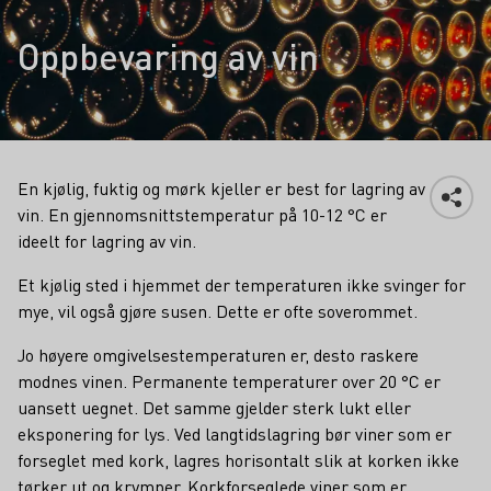
Oppbevaring av vin
En kjølig, fuktig og mørk kjeller er best for lagring av
vin. En gjennomsnittstemperatur på 10-12 °C er
ideelt for lagring av vin.
Et kjølig sted i hjemmet der temperaturen ikke svinger for
mye, vil også gjøre susen. Dette er ofte soverommet.
Jo høyere omgivelsestemperaturen er, desto raskere
modnes vinen. Permanente temperaturer over 20 °C er
uansett uegnet. Det samme gjelder sterk lukt eller
eksponering for lys. Ved langtidslagring bør viner som er
forseglet med kork, lagres horisontalt slik at korken ikke
tørker ut og krymper. Korkforseglede viner som er