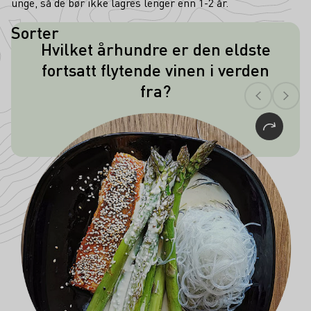
unge, så de bør ikke lagres lenger enn 1-2 år.
Sorter
Hvilket århundre er den eldste
Den eldste vinen som fortsatt er i
fortsatt flytende vinen i verden
flytende form, stammer fra 400-tallet.
fra?
Flasken ble funnet i en grav i 1867 og
kan nå beskues i Pfalz' historiske
museum i Speyer.