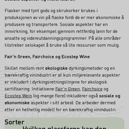
Flasker med tynt gods og skrukorker brukes i
produksjonen av vin på flaske fordi de er mer økonomiske å
produsere og transportere. Sosiale aspekter har en
innvirkning, for eksempel gjennom rettferdig lønn for de
ansatte og videreutdanningsprogrammer. På alle områder
tilstreber selskapet å bruke så lite ressurser som mulig.
Fair'n Green, Fairchoice og Ecostep Wine
Skillet mellom rent
økologiske
dyrkingsmetoder og en
bærekraftig vinindustri er at kun miljørelevante aspekter
er inkludert i dyrkingsretningslinjene for økologisk
sertifisering. Initiativene
Fair'n Green
,
Fairchoice
og
Ecostep Wein
(og mange flere) inkluderer også
sosiale og
økonomiske
aspekter i sitt arbeid. De arbeider dermed
etter en helhetlig modell for en bærekraftig vinindustri.
Sorter
Hvilken glassfarge kan den