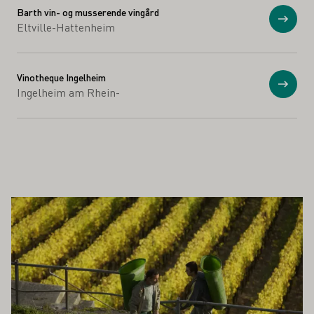
Barth vin- og musserende vingård
Vis
Eltville-Hattenheim
Vinotheque Ingelheim
Vis
Ingelheim am Rhein-
Å INTERESSERE DEG
Lær mer om dette