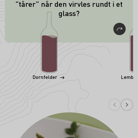
"tårer" når den virvles rundt i et
viskositeten og dermed
glass?
konsentrasjonen av ulike ingredienser i
vinen. Jo høyere viskositet, desto flere
striper blir det når vinen virvles -
tårene.
Dornfelder
Lembe