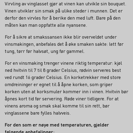
Virvling av vinglasset gjør at vinen kan utvikle sin bouquet.
Vinen utvikler sin smak på ulike steder i munnen. Det er
derfor den virvles for å berike den med luft. Bare på den
måten kan man oppfatte alle nyansene.
For å sikre at smakssansen ikke blir overveldet under
vinsmakingen, anbefales det å øke smaken sakte: lett før
tung, tørr før halvsøt, ung før gammel.
For en vinsmaking trenger vinene riktig temperatur: kjøl
ned hvitvin til 7 til 8 grader Celsius, rødvin serveres best
ved rundt 16 grader Celsius. En korketrekker med store
omdreininger er egnet til å åpne korken, som griper
korken uten at korksmuler kommer inn i vinen. Hvitvin bør
åpnes kort tid før servering. Røde viner tidligere. For at
vinens aroma og smak skal komme til sin rett, bør
vinglassene bare fylles halvveis.
For den som er nøye med temperaturen, gjelder
følgende anbefalinger: