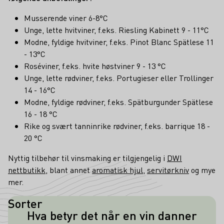
Musserende viner 6-8°C
Unge, lette hvitviner, f.eks. Riesling Kabinett 9 - 11°C
Modne, fyldige hvitviner, f.eks. Pinot Blanc Spätlese 11
- 13°C
Roséviner, f.eks. hvite høstviner 9 - 13 °C
Unge, lette rødviner, f.eks. Portugieser eller Trollinger
14 - 16°C
Modne, fyldige rødviner, f.eks. Spätburgunder Spätlese
16 - 18 °C
Rike og svært tanninrike rødviner, f.eks. barrique 18 -
20 °C
Nyttig tilbehør til vinsmaking er tilgjengelig i
DWI
nettbutikk
, blant annet
aromatisk hjul
,
servitørkniv
og mye
mer.
Sorter
Hva betyr det når en vin danner
De såkalte tårene gir informasjon om