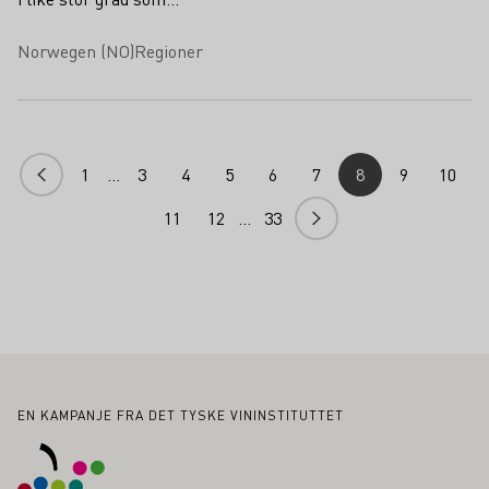
Norwegen (NO)
Regioner
1
…
3
4
5
6
7
8
9
10
Tidligere
11
12
…
33
Neste
Bunntekst
EN KAMPANJE FRA DET TYSKE VININSTITUTTET