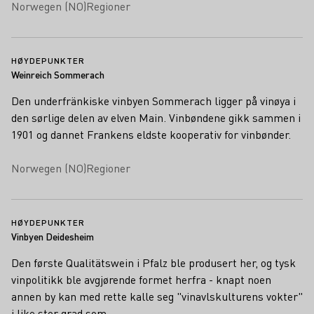
Norwegen (NO)
Regioner
HØYDEPUNKTER
Weinreich Sommerach
Den underfränkiske vinbyen Sommerach ligger på vinøya i
den sørlige delen av elven Main. Vinbøndene gikk sammen i
1901 og dannet Frankens eldste kooperativ for vinbønder.
Norwegen (NO)
Regioner
HØYDEPUNKTER
Vinbyen Deidesheim
Den første Qualitätswein i Pfalz ble produsert her, og tysk
vinpolitikk ble avgjørende formet herfra - knapt noen
annen by kan med rette kalle seg "vinavlskulturens vokter"
i like stor grad som…